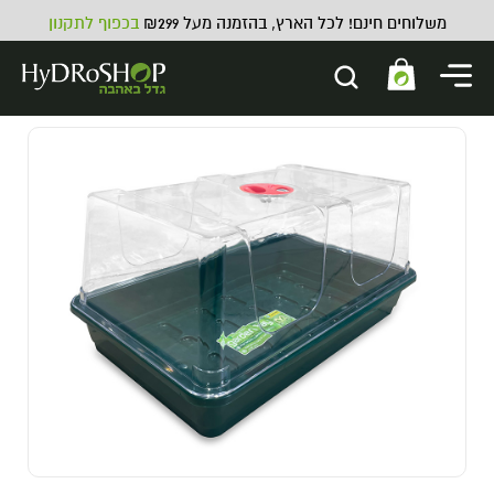
משלוחים חינם! לכל הארץ, בהזמנה מעל ₪299
בכפוף לתקנון
דשן מינרלי למצעי קוקוס Bio Nova
Coco Forte A+B - 5 ליטר + 5 ליטר
320.00
₪
ADD
+