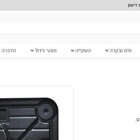
דישון
מים ובקרה
השקייה
מצעי גידול
הדברה ב
ו.