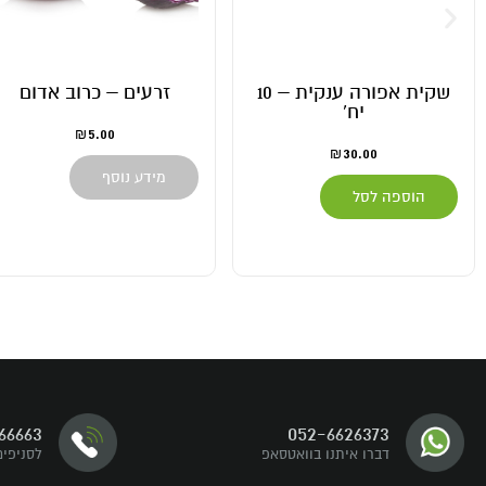
שקית אפורה ענקית – 10
זרעים – כרוב אדום
יח'
5.00
₪
30.00
₪
מידע נוסף
הוספה לסל
דברו איתנו
66663
052-6626373
עקבו אחרינו
דברו איתנו בוואטסאפ
לסניפים