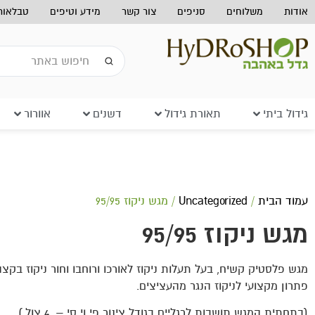
אודות
משלוחים
סניפים
צור קשר
מידע וטיפים
טבלאות 
גידול ביתי
תאורת גידול
דשנים
אוורור
עמוד הבית
/
Uncategorized
/ מגש ניקוז 95/95
מגש ניקוז 95/95
מגש פלסטיק קשיח, בעל תעלות ניקוז לאורכו ורוחבו וחור ניקוז בקצה
פתרון מקצועי לניקוז הנגר מהעציצים.
(בתחתית המגש תושבות לרגליים בגודל צינור פי וי סי – 4 צול.)