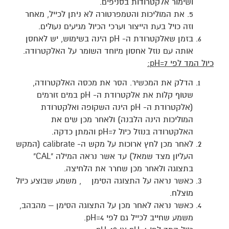
ושימור אלקטרודות בסניפים.
5. את המוליכות והטמפרטורה לא ניתן לכייל, מאחר
וזה כויל בעת הייצור וערכי הכיול מגיעים נעולים.
בזמן שאלקטרודת ה- pH הינה בשימוש, יש לאחסן
אותה עם נוזל אחסון מיוחד השומר על האלקטרודה.
כיול המד לפי
pH=7
:
הדלק את המכשיר. הסר את מכסה האלקטרודה,
שטוף קלות את אלקטרודת ה- pH במים זורמים
(אלקטרודת ה- pH הינה השקופה ואלקטרודת
המוליכות הינה הלבנה) ולאחר מכן שים את
האלקטרודה בנוזל כיול pH=7 והמתן כדקה.
לאחר מכן לחץ ארוכות על מקש ה- calibrate (המקש
העליון מצד שמאל) עד אשר נראה המילה "CAL"
בתצוגה ולאחר מכן שחרר את הלחיצה.
כאשר נראה על התצוגה הסימן , משמע שבוצע כיול
מוצלח.
כאשר נראה לאחר מכן על התצוגה הסימן – מהבהב,
משמע שחייב לכייל גם לפי pH=4.