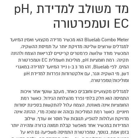
מד משולב למדידת pH,
EC וטמפרטורה
Bluelab Combo Meter הוא מכשיר מדידה מקצועי ואמין המיועד
למגדלים שרוצים שליטה מדויקת יותר על תמיסת ההשקיה.
המכשיר מודד שלושה פרמטרים קריטיים לבריאות הצמח ולהזנה
תקינה: רמת חומציות pH, מוליכות חשמלית EC וטמפרטורת
המים. לפי Bluelab, זהו מד 3 ב-1 נייד המיועד למדידה במאגרי
דשן, מי השקיה ונגר, עם אלקטרודות נפרדות למדידת pH
ומוליכות/טמפרטורה.
למגדלים מקצועיים וחובבים כאחד, מעקב שוטף אחר איכות
התמיסה הוא חלק בלתי נפרד מהצלחת הגידול. כאשר רמת
החומציות אינה מאוזנת, הצמח עלול להתקשות בספיגת יסודות
חיוניים. כאשר רמת המוליכות גבוהה או נמוכה מדי, ההזנה אינה
מדויקת ועלולות להופיע תגובות של חוסר או עודף. שילוב
המדידות במכשיר אחד מאפשר קבלת תמונה ברורה ומהירה יותר
בזמן אמת. בנוסף, טמפרטורת התמיסה משפיעה גם היא על