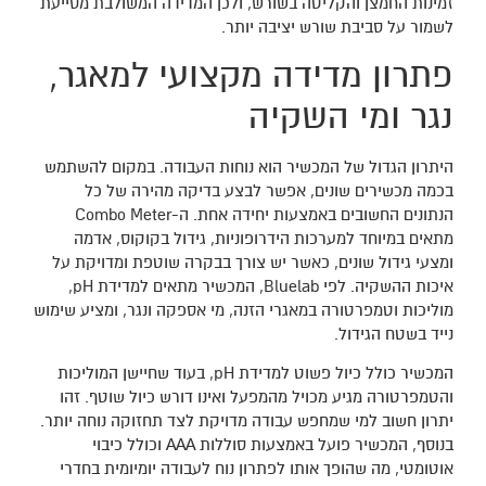
זמינות החמצן והקליטה בשורש, ולכן המדידה המשולבת מסייעת
לשמור על סביבת שורש יציבה יותר.
פתרון מדידה מקצועי למאגר,
נגר ומי השקיה
היתרון הגדול של המכשיר הוא נוחות העבודה. במקום להשתמש
בכמה מכשירים שונים, אפשר לבצע בדיקה מהירה של כל
הנתונים החשובים באמצעות יחידה אחת. ה-Combo Meter
מתאים במיוחד למערכות הידרופוניות, גידול בקוקוס, אדמה
ומצעי גידול שונים, כאשר יש צורך בבקרה שוטפת ומדויקת על
איכות ההשקיה. לפי Bluelab, המכשיר מתאים למדידת pH,
מוליכות וטמפרטורה במאגרי הזנה, מי אספקה ונגר, ומציע שימוש
נייד בשטח הגידול.
המכשיר כולל כיול פשוט למדידת pH, בעוד שחיישן המוליכות
והטמפרטורה מגיע מכויל מהמפעל ואינו דורש כיול שוטף. זהו
יתרון חשוב למי שמחפש עבודה מדויקת לצד תחזוקה נוחה יותר.
בנוסף, המכשיר פועל באמצעות סוללות AAA וכולל כיבוי
אוטומטי, מה שהופך אותו לפתרון נוח לעבודה יומיומית בחדרי