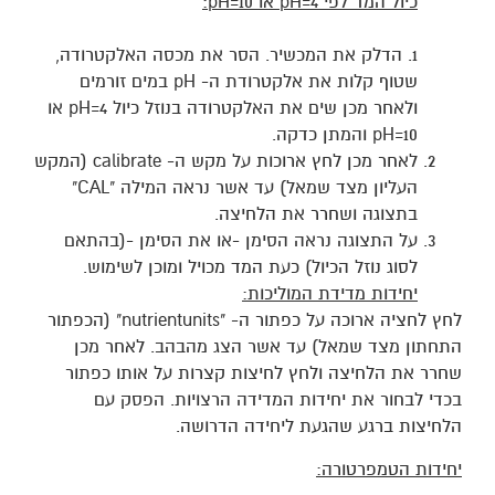
כיול המד לפי
pH=4
או
pH=10
:
1. הדלק את המכשיר. הסר את מכסה האלקטרודה,
שטוף קלות את אלקטרודת ה- pH במים זורמים
ולאחר מכן שים את האלקטרודה בנוזל כיול pH=4 או
pH=10 והמתן כדקה.
לאחר מכן לחץ ארוכות על מקש ה- calibrate (המקש
העליון מצד שמאל) עד אשר נראה המילה "CAL"
בתצוגה ושחרר את הלחיצה.
על התצוגה נראה הסימן -או את הסימן -(בהתאם
לסוג נוזל הכיול) כעת המד מכויל ומוכן לשימוש.
יחידות מדידת המוליכות:
לחץ לחציה ארוכה על כפתור ה- "nutrientunits" (הכפתור
התחתון מצד שמאל) עד אשר הצג מהבהב. לאחר מכן
שחרר את הלחיצה ולחץ לחיצות קצרות על אותו כפתור
בכדי לבחור את יחידות המדידה הרצויות. הפסק עם
הלחיצות ברגע שהגעת ליחידה הדרושה.
יחידות הטמפרטורה: