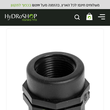
משלוחים חינם! לכל הארץ, בהזמנה מעל ₪299
בכפוף לתקנון
מספריים סאבוטאן להב דק ישר
(עם מגנט) (PT-15) תוצרת JAPAN
115.00
₪
ADD
+