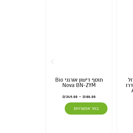
תוסף דישון אורגני Bio
תוסף לשלב הפר
ו
Nova BN-ZYM
למצע קוקו
Booster
349.00
–
80.00
₪
₪
389.00
–
95.00
₪
בחר אפשרויות
בחר אפשרויות