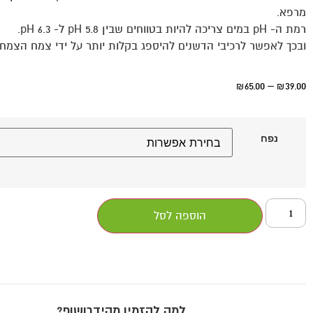
מרפא.
רמת ה- pH במים צריכה להיות בטווחים שבין pH 5.8 ל- pH 6.3.
ובכך לאפשר לרכיבי הדשנים להיספג בקלות יותר על ידי צמח הצמחי
65.00
–
39.00
₪
₪
נפח
הוספה לסל
למה להזמין מהידרושופ?