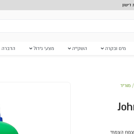
דישון
מים ובקרה
השקייה
מצעי גידול
הדברה ב
 מוריד
Johnn
ר ברמת ה- pH של הדשן בצמח הצמחי