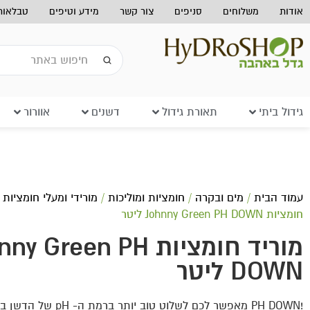
אודות
משלוחים
סניפים
צור קשר
מידע וטיפים
טבלאות 
גידול ביתי
תאורת גידול
דשנים
אוורור
עמוד הבית
/
מים ובקרה
/
חומציות ומוליכות
/
מורידי ומעלי חומציות
/
חומציות Johnny Green PH DOWN ליטר
מוריד חומציות y Green PH
DOWN ליטר
!PH DOWN מאפשר לכם לשלוט טוב יות