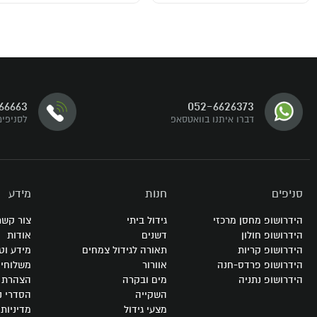
דברו איתנו
66663
052-6626373
עקבו אחרינו
דברו איתנו בוואטסאפ
לסניפים
סניפים
חנות
מידע
הידרושופ מחסן מרכזי
גידול ביתי
צור קשר
הידרושופ חולון
דשנים
אודות
הידרושופ קריות
תאורה לגידול צמחים
מידע וט
הידרושופ פרדס-חנה
אוורור
משלוחי
הידרושופ נתניה
מים ובקרה
הצהרת נ
השקייה
הסדרי נ
מצעי גידול
מדיניות