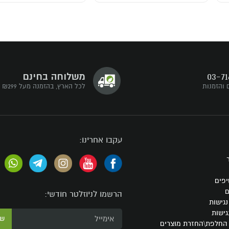
03-71
משלוחה בחינם
 והזמנות
לכל הארץ, בהזמנה מעל ₪299
עקבו אחרינו:
יפים
ם
הרשמו לניוזלטר חודשי:
גישות
גישות
ש
 החלפת\החזרת מוצרים