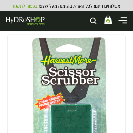
משלוחים חינם! לכל הארץ, בהזמנה מעל ₪299
בכפוף לתקנון
מפוח צנטריפוגלי VENTS VK - 250
מק"ש 4 צול
459.00
₪
ADD
+