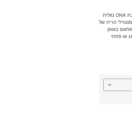
ג'ל ONA הוא מוצר הדגל של החברה. שנים רבות של פיתוח תערובת ONA נוזלית
 מנטרלי הריח של
מותאם באופן
גג או פתחי