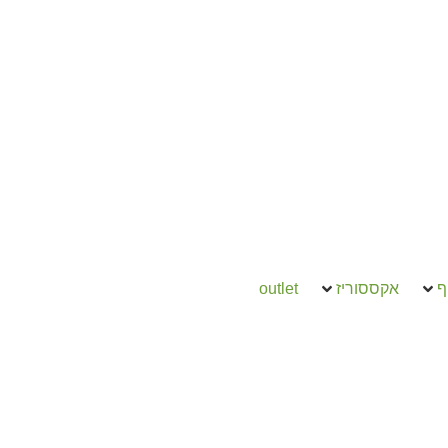
ף
אקססוריז
outlet