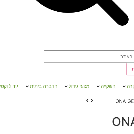
קרה
השקייה
מצעי גידול
הדברה ביתית
גידול וקטי
ONA G