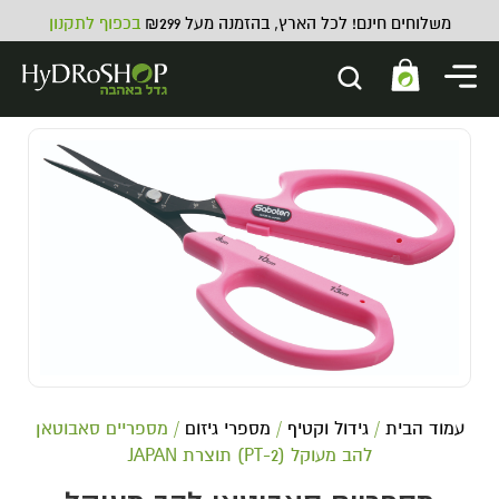
משלוחים חינם! לכל הארץ, בהזמנה מעל ₪299
בכפוף לתקנון
AN Big bud Coco - 500 מ"ל
119.00
₪
ADD
+
עמוד הבית
/
גידול וקטיף
/
מספרי גיזום
/ מספריים סאבוטאן
להב מעוקל (PT-2) תוצרת JAPAN