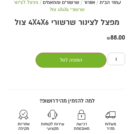
עמוד הבית
/
אוורור
/
שרשורים ומתאמים
/ מפצל לצינור
שרשורי 4X4X6 צול
מפצל לצינור שרשורי 4X4X6 צול
88.00
₪
הוספה לסל
למה להזמין מהידרושופ?
משלוח
רכישה
שירות לקוחות
אחריות
מהיר
מאובטחת
מקצועי
מקיפה