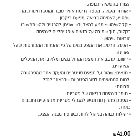
הצורך בהשקיה תכופה.
⦁ אוורור מעולה: מספק זרימת אוויר טובה ומונע דחיסות, מה
שמסייע לצמיחה בריאה ומניעת ריקבון.
⦁ קל לשימוש: מגיע במצב יבש שניתן להרטיב ולהשתמש בו
בקלות, תוך שמירה על תנאים אופטימליים לצמיחה.
הוראות שימוש:
⦁ הכנה: הרטיב את המצע במים על פי ההנחיות המפורטות שעל
האריזה.
⦁ יישום: ערבב את המצע המהול במים ומלא בו את המיכלים
המיועדים.
⦁ תנאים: שמור על תנאים סניטריים ומעקב אחר טמפרטורה
ולחות המתאימים לסוג הפטריות שברצונך לגדל.
יתרונות:
⦁ תומך בצמיחה בריאה של פטריות.
⦁ מספק פתרון נוח ונגיש למגדלי פטריות מקצועיים וחובבים
כאחד.
⦁ יעילות גבוהה בניהול לחות ובשיפור מבנה המצע.
41.00
₪