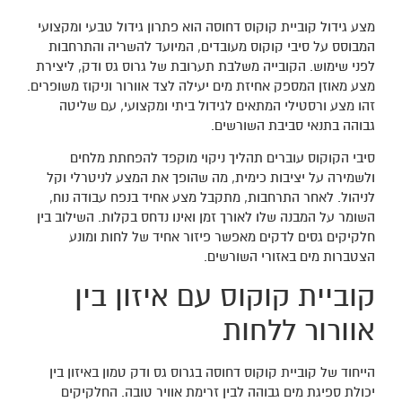
מצע גידול קוביית קוקוס דחוסה הוא פתרון גידול טבעי ומקצועי
המבוסס על סיבי קוקוס מעובדים, המיועד להשריה והתרחבות
לפני שימוש. הקובייה משלבת תערובת של גרוס גס ודק, ליצירת
מצע מאוזן המספק אחיזת מים יעילה לצד אוורור וניקוז משופרים.
זהו מצע ורסטילי המתאים לגידול ביתי ומקצועי, עם שליטה
גבוהה בתנאי סביבת השורשים.
סיבי הקוקוס עוברים תהליך ניקוי מוקפד להפחתת מלחים
ולשמירה על יציבות כימית, מה שהופך את המצע לניטרלי וקל
לניהול. לאחר התרחבות, מתקבל מצע אחיד בנפח עבודה נוח,
השומר על המבנה שלו לאורך זמן ואינו נדחס בקלות. השילוב בין
חלקיקים גסים לדקים מאפשר פיזור אחיד של לחות ומונע
הצטברות מים באזורי השורשים.
קוביית קוקוס עם איזון בין
אוורור ללחות
הייחוד של קוביית קוקוס דחוסה בגרוס גס ודק טמון באיזון בין
יכולת ספיגת מים גבוהה לבין זרימת אוויר טובה. החלקיקים