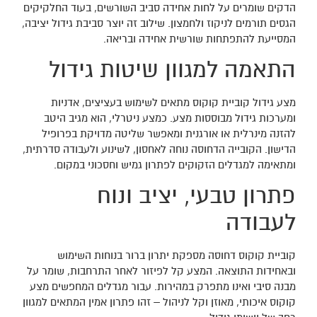
הדקים שומרים על לחות אחידה סביב השורשים, בעוד החלקיקים
הגסים תורמים לניקוז ולחמצון. שילוב זה יוצר סביבת גידול יציבה,
המסייעת להתפתחות שורשית אחידה ובריאה.
התאמה למגוון שיטות גידול
מצע גידול קוביית קוקוס מתאים לשימוש בעציצים, אדניות
ומערכות גידול מבוססות מצע. כמצע ניטרלי, הוא מגיב היטב
להזנה מינרלית או אורגנית ומאפשר שליטה מדויקת בפרופיל
הדישון. הקובייה הדחוסה נוחה לאחסון, לשינוע ולעבודה סדרתית,
ומתאימה למגדלים הזקוקים לפתרון גמיש וחסכוני במקום.
פתרון טבעי, יציב ונוח
לעבודה
קוביית קוקוס דחוסה מספקת יתרון ברור בנוחות השימוש
ובאחידות התוצאה. המצע קל לפיזור לאחר התרחבות, שומר על
מבנה סיבי ואינו מתפרק במהירות. עבור מגדלים המחפשים מצע
קוקוס איכותי, מאוזן וקל לניהול – זהו פתרון אמין המתאים למגוון