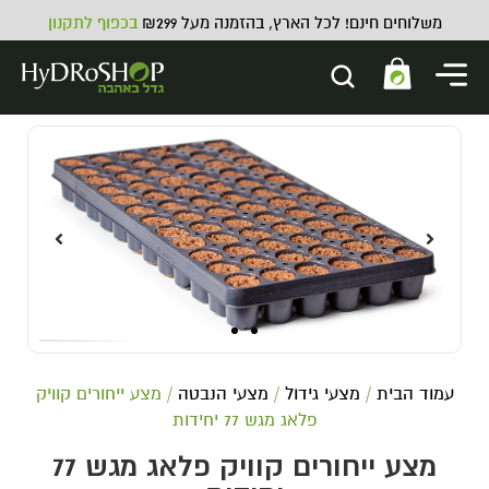
משלוחים חינם! לכל הארץ, בהזמנה מעל ₪299
בכפוף לתקנון
Johnny Green coco grow - 1 ליטר
69.00
₪
ADD
+
עמוד הבית
/
מצעי גידול
/
מצעי הנבטה
/ מצע ייחורים קוויק
פלאג מגש 77 יחידות
מצע ייחורים קוויק פלאג מגש 77