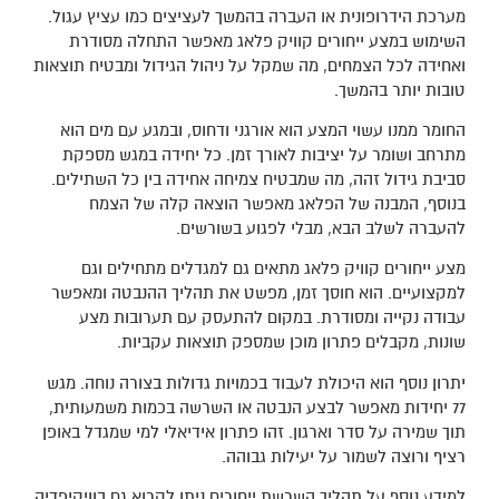
מערכת הידרופונית או העברה בהמשך לעציצים כמו עציץ עגול.
השימוש במצע ייחורים קוויק פלאג מאפשר התחלה מסודרת
ואחידה לכל הצמחים, מה שמקל על ניהול הגידול ומבטיח תוצאות
טובות יותר בהמשך.
החומר ממנו עשוי המצע הוא אורגני ודחוס, ובמגע עם מים הוא
מתרחב ושומר על יציבות לאורך זמן. כל יחידה במגש מספקת
סביבת גידול זהה, מה שמבטיח צמיחה אחידה בין כל השתילים.
בנוסף, המבנה של הפלאג מאפשר הוצאה קלה של הצמח
להעברה לשלב הבא, מבלי לפגוע בשורשים.
מצע ייחורים קוויק פלאג מתאים גם למגדלים מתחילים וגם
למקצועיים. הוא חוסך זמן, מפשט את תהליך ההנבטה ומאפשר
עבודה נקייה ומסודרת. במקום להתעסק עם תערובות מצע
שונות, מקבלים פתרון מוכן שמספק תוצאות עקביות.
יתרון נוסף הוא היכולת לעבוד בכמויות גדולות בצורה נוחה. מגש
77 יחידות מאפשר לבצע הנבטה או השרשה בכמות משמעותית,
תוך שמירה על סדר וארגון. זהו פתרון אידיאלי למי שמגדל באופן
רציף ורוצה לשמור על יעילות גבוהה.
למידע נוסף על תהליך השרשת ייחורים ניתן לקרוא גם בוויקיפדיה