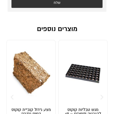
שלח
מוצרים נוספים
טבליות קוקוס
מצע גידול קוביית קוקוס
מגש הנבטה 72 תאי
להנבטה וייחורים – 60
דחוס גס/דק