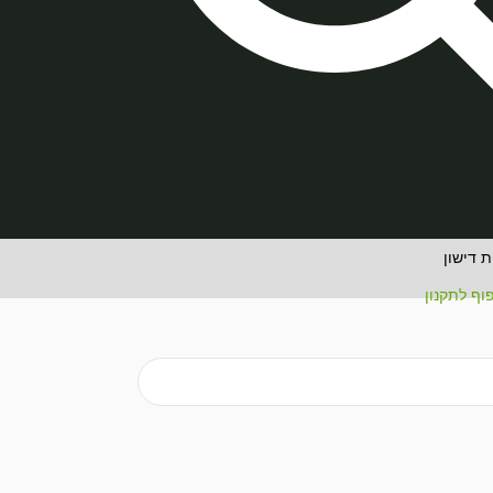
 דישון
וף לתקנון