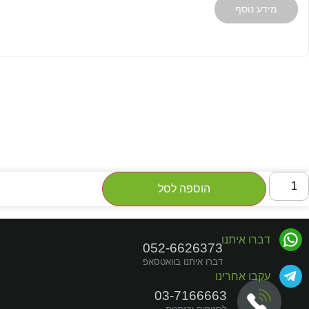
מידע נוסף
מות
ל
הוספה לסל
רבד
8
ח'
מר
דברו איתנו
לעים
052-6626373
36X36X4
דברו איתנו בוואטסאפ
''מ
עקבו אחרינו
03-7166663