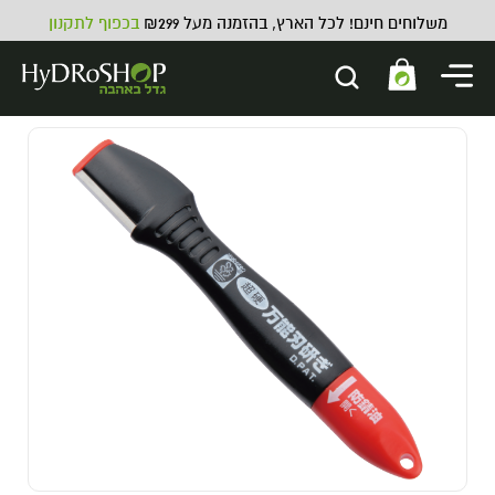
משלוחים חינם! לכל הארץ, בהזמנה מעל ₪299
בכפוף לתקנון
דשן מינרלי למצעי קוקוס Bio Nova
Coco Forte A+B - 5 ליטר + 5 ליטר
320.00
₪
ADD
+