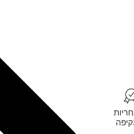
ריות
יפה