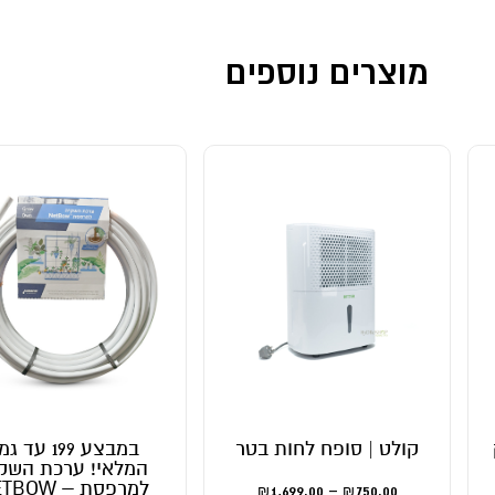
מוצרים נוספים
ולט | סופח לחות בטר
במבצע 199 עד גמר
המלאי! ערכת השקיה
למרפסת – NETBOW
1,699.00
–
750.00
₪
₪