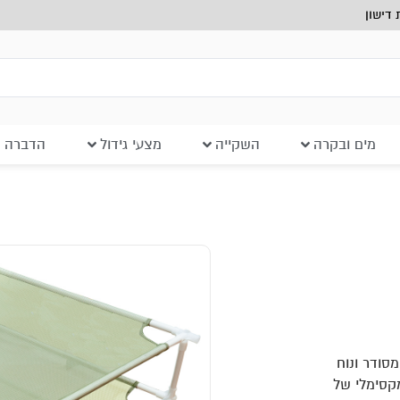
דישון
מים ובקרה
השקייה
מצעי גידול
הדברה ב
יל, מסודר ונוח
קסימלי של