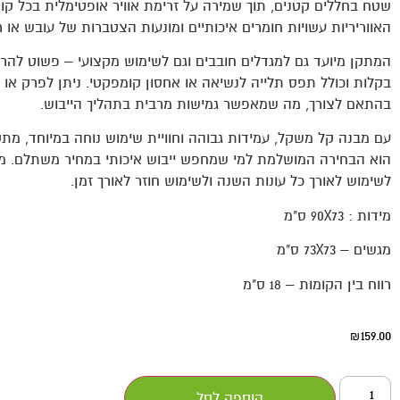
שטח בחללים קטנים, תוך שמירה על זרימת אוויר אופטימלית בכל ק
האווריריות עשויות חומרים איכותיים ומונעות הצטברות של עובש או רי
המתקן מיועד גם למגדלים חובבים וגם לשימוש מקצועי – פשוט לה
בקלות וכולל תפס תלייה לנשיאה או אחסון קומפקטי. ניתן לפרק או 
בהתאם לצורך, מה שמאפשר גמישות מרבית בתהליך הייבוש.
עם מבנה קל משקל, עמידות גבוהה וחוויית שימוש נוחה במיוחד, מתק
הוא הבחירה המושלמת למי שמחפש ייבוש איכותי במחיר משתלם. מ
לשימוש לאורך כל עונות השנה ולשימוש חוזר לאורך זמן.
מידות : 90X73 ס"מ
מגשים – 73X73 ס"מ
רווח בין הקומות – 18 ס"מ
159.00
₪
הוספה לסל