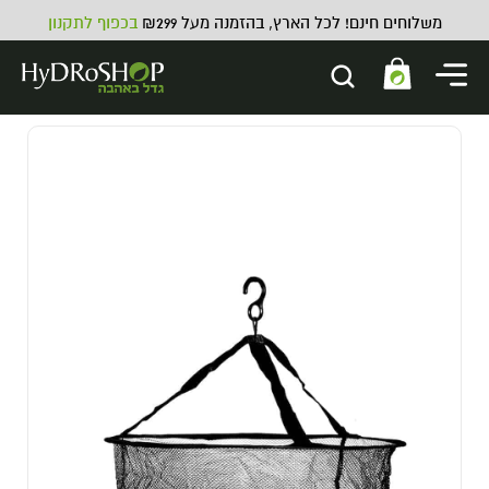
משלוחים חינם! לכל הארץ, בהזמנה מעל ₪299
בכפוף לתקנון
תוסף קלציום מגנזיום וברזל Johnny
Green CAL-MAG - 5L
169.00
₪
ADD
+