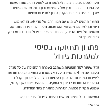
נועד לספק סביבה יציבה לאלקטרודה, למנוע התייבשות ולשמור
על המבנה הכימי התקין שלה. שימוש נכון בנוזל שימור מפחית
צורך בכיולים תכופים ומקטין סיכון למדידות שגויות.
המוצר מתאים לשימוש עם מגוון רחב של מדי pH, הן לשימוש
ביתי והן לשימוש מקצועי. הוא מהווה חלק בלתי נפרד מתחזוקה
שוטפת של ציוד מדידה, במיוחד במערכות גידול שבהן נדרש דיוק
גבוה לאורך זמן.
פתרון תחזוקה בסיסי
למערכות גידול
נוזל שימור למד חומציות משתלב בשגרת התחזוקה של כל מגדל
העובד עם מד pH. שמירה על האלקטרודה בתנאים נכונים תורמת
ליציבות המדידות, לחיסכון בעלויות החלפה ולביטחון בקבלת
החלטות הקשורות לדישון ולהשקיה. זהו מוצר פשוט אך קריטי,
שמונע תקלות נפוצות הנגרמות מהזנחת ציוד המדידה.
השימוש בנוזל שימור מתאים במיוחד לגידול הידרופוני, א
300 מ"ל.