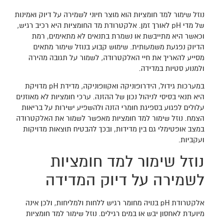
נוזל שימור למד חומציות הוא מוצר חיוני לשמירה על דיוק ואמינות
של מדי pH לאורך זמן. אלקטרודת מד החומציות היא רכיב רגיש,
וכאשר היא מתייבשת או נשמרת בתנאים לא מתאימים, רמת
הדיוק נפגעת משמעותית. שימוש קבוע בנוזל שימור מתאים
מסייע להאריך את חיי האלקטרודה, לשמור על תגובה מהירה
ולמנוע סטיות במדידה.
במערכות גידול, הידרופוניקה ואקוופוניקה, מדידת pH מדויקת
היא תנאי בסיסי לניהול נכון של ההזנה. ערכי חומציות לא מאוזנים
עלולים לפגוע בספיגת חומרי הזנה ולהשפיע ישירות על בריאות
הצמח. נוזל שימור למד חומציות מאפשר לשמור את האלקטרודה
במצב אופטימלי גם בין מדידות, ובכך להבטיח תוצאות מדויקות
ועקביות.
נוזל שימור למד חומציות
לשמירה על דיוק המדידה
אלקטרודת pH בנויה מחומר רגיש ללחות ולמליחות, ולכן אינה
מיועדת לאחסון יבש או במים רגילים. נוזל שימור למד חומציות