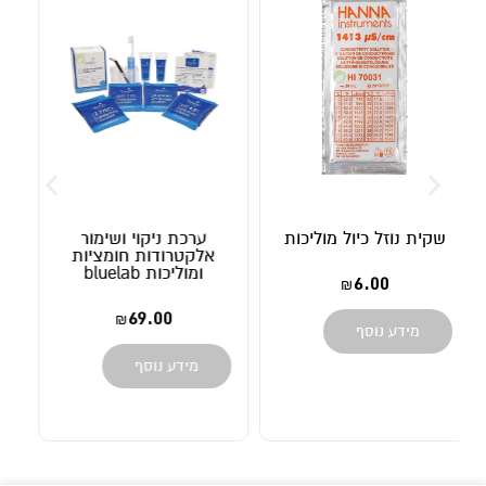
ת
ערכת ניקוי ושימור
נוזל כיול pH7
אלקטרודות חומציות
ומוליכות bluelab
45.00
₪
69.00
₪
הוספה לסל
מידע נוסף