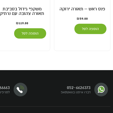
פנס ראש – תאורה ירוקה
משקפי גידול בסביבת
תאורה צהובה עם נרתיק
59.00
₪
119.00
₪
הוספה לסל
הוספה לסל
דברו איתנו
66663
052-6626373
עקבו אחרינו
דברו איתנו בוואטסאפ
לסניפים