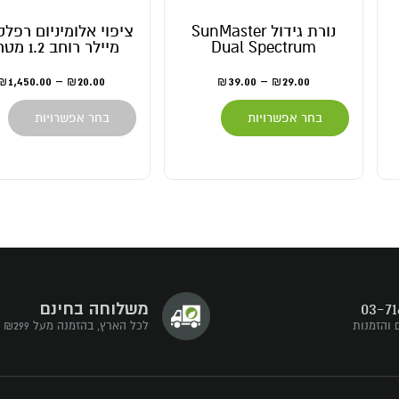
נורת גידול SunMaster
ציפוי אלומיניום רפלק
Dual Spectrum
מיילר רוחב 1.2 מטרים
1,450.00
–
20.00
39.00
–
29.00
₪
₪
₪
₪
בחר אפשרויות
בחר אפשרויות
03-71
משלוחה בחינם
 והזמנות
לכל הארץ, בהזמנה מעל ₪299