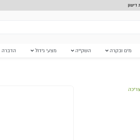
דישון
מים ובקרה
השקייה
מצעי גידול
הדברה ב
צריכה