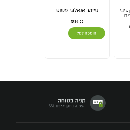
טיבי
טיימר אנאלוגי פשוט
כבל דו גיד
8.00
34.00
₪
₪
הוספה לסל
הוספה לסל
קניה בטוחה
הצפנה בתקן SSL 128bit