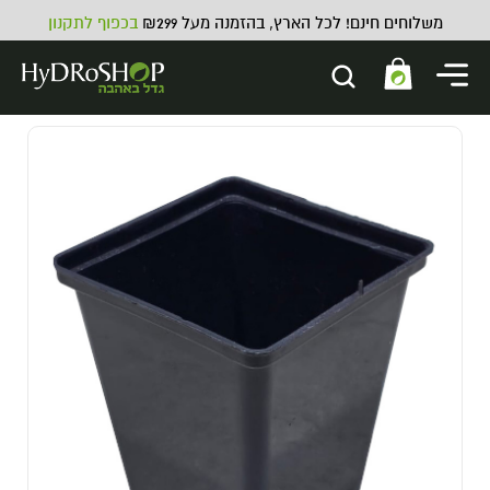
משלוחים חינם! לכל הארץ, בהזמנה מעל ₪299
בכפוף לתקנון
מחברים SecretJardin עבור DF16
17.00
₪
ADD
+