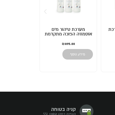
רכת
מערכת טיהור מים
אוסמוזה הפוכה 
אוסמוזה הפוכה מתקדמת
מקצועית – pro
2,200.00
895.00
₪
₪
מידע נוסף
הוספה לסל
קניה בטוחה
הצפנה בתקן SSL 128bit