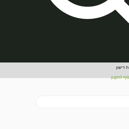
 דישון
וף לתקנון