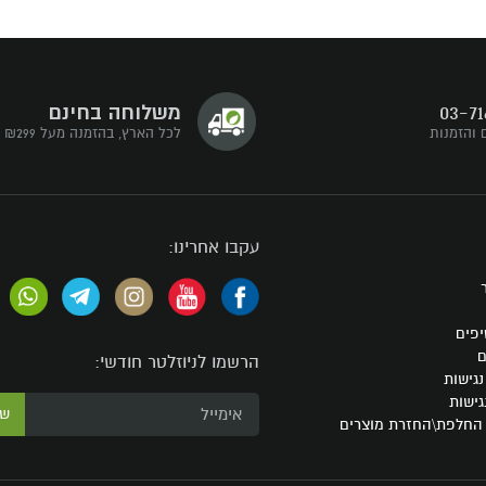
03-71
משלוחה בחינם
 והזמנות
לכל הארץ, בהזמנה מעל ₪299
עקבו אחרינו:
יפים
ם
הרשמו לניוזלטר חודשי:
גישות
גישות
ש
 החלפת\החזרת מוצרים