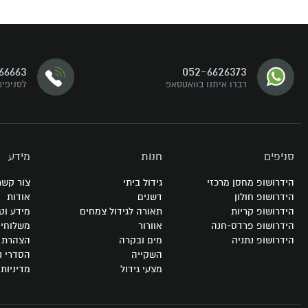
דברו איתנו
66663
052-6626373
עקבו אחרינו
דברו איתנו בוואטסאפ
לסניפים
סניפים
חנות
מידע
הידרושופ מחסן מרכזי
גידול ביתי
צור קשר
הידרושופ חולון
דשנים
אודות
הידרושופ קריות
תאורה לגידול צמחים
מידע וט
הידרושופ פרדס-חנה
אוורור
משלוחי
הידרושופ נתניה
מים ובקרה
הצהרת נ
השקייה
הסדרי נ
מצעי גידול
מדיניות