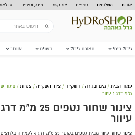
אודות
משלוחים
סניפים
צור קשר
מידע וטיפים
טבלאות 
גידול ביתי
תאורת גידול
דשנים
אוורור
עמוד הבית
/
מים ובקרה
/
השקייה
/
ציוד השקייה
/
צנרות
מ"מ דרג 4 עיוור
עיוור
צינור שחור עיוור מבית נטפים בקוטר 25 מ"מ דרג 4 לעמידה בלחצים גבוהים.