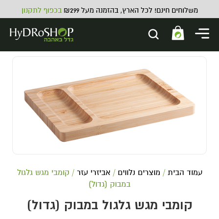
משלוחים חינם! לכל הארץ, בהזמנה מעל ₪299
בכפוף לתקנון
מפוח קווי S&P TD - 350 מק''ש 5
צול
445.00
₪
ADD
+
עמוד הבית
/
מוצרים נלווים
/
אביזרי עזר
/ קומבי מגש גלגול
במבוק (גדול)
קומבי מגש גלגול במבוק (גדול)