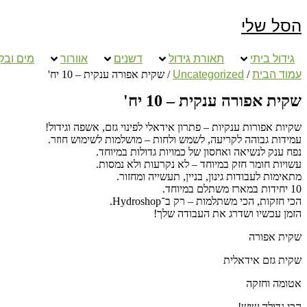
הסל שלי
גידול ביתי
תאורת גידול
דשנים
אוורור
מים ובק
עמוד הבית
/
Uncategorized
/ שקית אפורה ענקית – 10 יח'
שקית אפורה ענקית – 10 יח'
שקיות אפורות ענקיות – פתרון אידאלי לפינוי גזם, אשפה וגידול!
עמידות גבוהה לקריעה, לשמש ולחות – מושלמות לשימוש חוזר.
נפח ענק לנשיאה ואחסון של כמויות גדולות במיוחד.
עשויות חומר חזק במיוחד – לא נקרעות ולא נמסות.
מתאימות לעבודות גינון, בניין, תעשייה ומחזור.
10 יחידות במארז משתלם במיוחד.
הכי חזקות, הכי משתלמות – רק ב־Hydroshop.
הזמן עכשיו ושדרג את העבודה שלך!
שקית אפורה
שקית גזם אידאלית
אטומה וחזקה
הכי גדולה שיש!