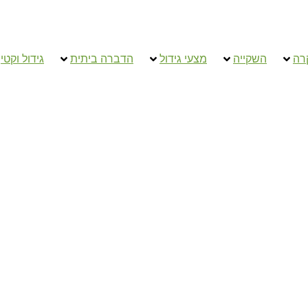
רה
השקייה
מצעי גידול
הדברה ביתית
גידול וקטי