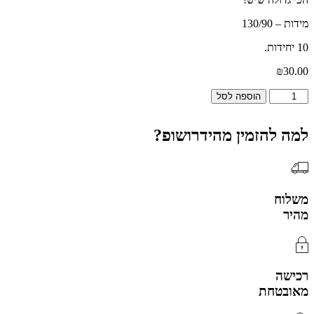
מידות – 130/90
10 יחידות.
₪
30.00
כמות
הוספה לסל
של
שקית
למה להזמין מהידרושופ?
אפורה
ענקית
-
10
יח'
משלוח
מהיר
רכישה
מאובטחת