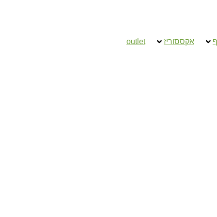
ף
אקססוריז
outlet