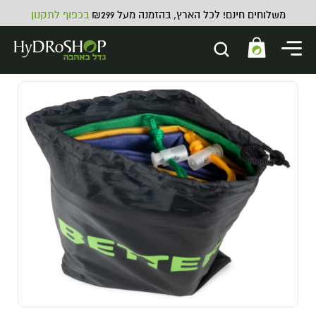
משלוחים חינם! לכל הארץ, בהזמנה מעל ₪299
בכפוף לתקנון
לתת (מאלט) בהיר 100 גרם
בצנצנת
40.00
₪
ADD
+