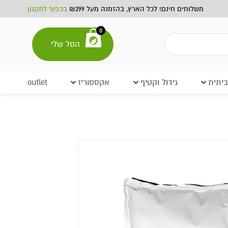
משלוחים חינם! לכל הארץ, בהזמנה מעל ₪299
בכפוף לתקנון
0
הסל שלי
יתית
גידול וקטיף
אקססוריז
outlet
ATHENA Blended Line PK -
ATHENA Blended Line PK 3.8L
218.00
₪
ADD
+