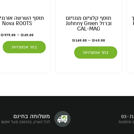
תוסף השרשה אורגני Bio
OVA Soil Supermix
Nova ROOTS
– דשן אדמה ביו נ
399.00
–
29.00
979.00
–
69.00
₪
₪
₪
₪
בחר אפשרויות
בחר אפשרויות
03-71
משלוחה בחינם
 והזמנות
לכל הארץ, בהזמנה מעל ₪299