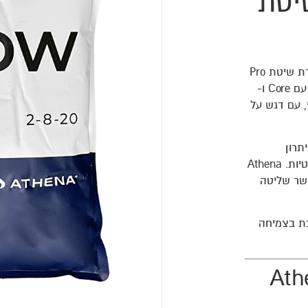
יטת
Athena Pro Line Grow 1kg הוא רכיב אבקתי לשלב הצמיחה במסגרת שיטת Pro
ומיועד לעבודה מודולרית יחד עם Core ו-
י, עם דגש על
תרון
משמעותי למגדלים העובדים לפי EC מבוקר או במערכות מינון אוטומטיות. Athena
מאפשר שליטה
יציבה, התומכת בצמיחה
Athen