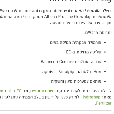
בשלב הווגטטיבי הצמח דורש זמינות חנקן גבוהה יותר ותמיכה בפעיל
אינטנסיבית. Athena Pro Line Grow 1kg מספק רכיבי
תוך שמירה על יציבות כימית בתמיסה.
יתרונות מרכזיים:
פורמולה אבקתית מסיסה במים
שליטה מדויקת ב-EC
עבודה מודולרית עם Core ו-Balance
מתאים לאדמה, קוקוס והידרופוניקה
מותאם למערכות מינון והשקיה
לשילוב מיטבי ניתן לעבוד יחד עם
דשנים ותוספים
,
מד
EC
ו-
pH
ו-
מע
מאתר
Hydroshop
. למידע כללי על דישון בשלב הצמיחה ניתן לעיין ג
.
Fertilizer