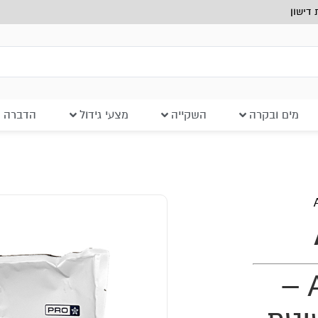
דישון
מים ובקרה
השקייה
מצעי גידול
הדברה ב
תעלה למערכת הידרו D.I.Y
40.00
₪
ADD
+
Athena Pro Line Grow 1kg –