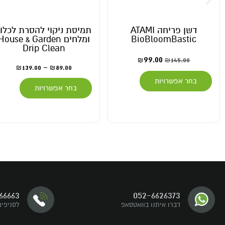
תמיסת ניקוי להסרת לכלוך
תוסף קלציום מגנזיום
ומלחים House & Garden
וברזל Johnny Green
CAL-MAG
Drip Clean
169.00
–
49.00
139.00
–
89.00
₪
₪
₪
₪
בחר אפשרויות
בחר אפשרויות
דברו איתנו
66663
052-6626373
עקבו אחרינו
דברו איתנו בוואטסאפ
לסניפים