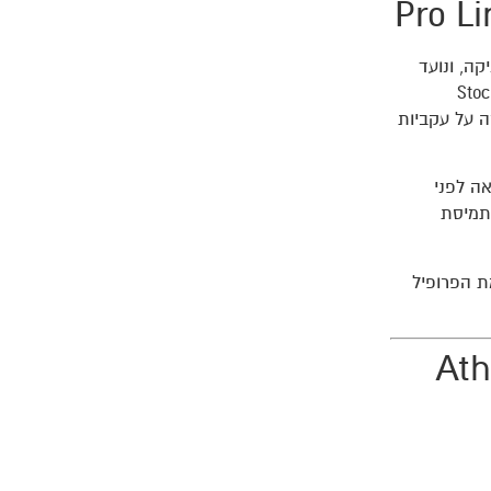
ופוניקה, ונועד
משיטת Pro Line המלאה. בעבודה עם תמיסות אם (Stock
ירה על עקביות
ה לפני
pH תורם ליציבות תמיסת
ת הפרופיל
Athen