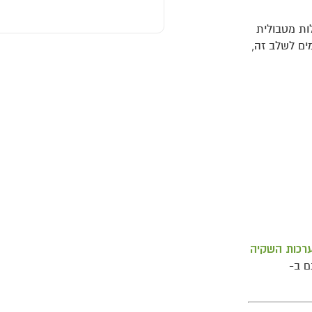
ות מטבולית
 הזנה המותאמים לשלב זה,
רכות השקיה
ם ב-