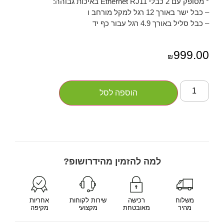
* מסופק עם 2 כבלי Ethernet RJ11 באיכות גבוהה:
– כבל ישר באורך 12 רגל למקל מורחב ו
– כבל סליל באורך 4.9 רגל עבור כף יד
999.00
₪
הוספה לסל
למה להזמין מהידרושופ?
משלוח
רכישה
שירות לקוחות
אחריות
מהיר
מאובטחת
מקצועי
מקיפה