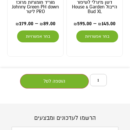
דשן מינרלי לשיפור
מוריד חומציות מרוכז
נוזל ל
הייבול House & Garden
Johnny Green PH down
CLEAN
Bud XL
PRO ליטר
0
279.00
–
89.00
595.00
–
145.
₪
₪
₪
₪
בחר א
בחר אפשרויות
בחר אפשרויות
הוספה לסל
הרשמו לעדכונים ומבצעים