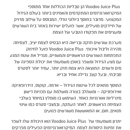
Voodoo Juice Plus הן טבליות הכוללות אחד מתוספי
המיקרואורגניזמים המתקדמים והאמינים ביותר בעולם הגידול
המקצועי. מדובר בתוסף ביולוגי נוזלי, המבוסס על שילוב מדויק
של חיידקים מועילים, אשר פועלים ישירות באזור בית השורשים
ומעצימים את תפקודו הטבעי של הצמח.
מערכת שורשים חזקה ובריאה היא הבסיס לצמח יציב, לצמיחה
מהירה וליבול איכותי. Voodoo Juice Plus פועל לחיזוק
התפתחות השורשים הראשוניים והמשניים, מגדיל את שטח המגע
עם מצע הגידול ומשפר באופן משמעותי את יכולת הספיגה של
מים ודשנים. התוצאה היא צמח חזק יותר, עמיד יותר לסטרס
סביבתי, ובעל קצב גדילה אחיד ובריא.
התוסף מתאים לכל שיטות הגידול – אדמה, קוקוס, הידרופוניקה
ואירופוניקה – ומשתלב בצורה מושלמת עם תכניות דישון
מינרליות ואורגניות כאחד. השימוש בו מומלץ במיוחד בשלבי
הצמיחה הראשונים, לאחר העתקה, ובמצבי סטרס כמו שינוי
תנאים, חום, או התאוששות משורשים פגועים.
יתרון משמעותי של Voodoo Juice Plus הוא היכולת שלו לשפר
את זמינות היסודות לצמח. המיקרואורגניזמים הפעילים מפרקים