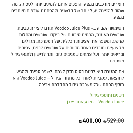
חומרים מורכבים במצע והופכים אותם לזמינים יותר לספיגה, מה
שמוביל לניצול יעיל יותר של הדשנים ולהפחתת עודפים מיותרים
במצע.
השימוש הקבוע ב- Voodoo Juice Plus תורם ליצירת סביבת
שורשים מאוזנת, מפחית סיכונים של ריקבון שורשים ומחלות
קרקע, ומשפר את היציבות הכללית של המערכת. מגדלים
מקצועיים וחובבים כאחד מדווחים על שורשים לבנים, צפופים
ובריאים יותר, ועל צמחים שמגיבים טוב יותר לדישון ולתנאי גידול
משתנים.
אם המטרה היא לבנות בסיס חזק לצמח, לשפר ספיגה ולהגיע
לתוצאות עקביות לאורך כל מחזור הגידול – Voodoo Juice הוא
תוסף מפתח שכל מערכת גידול מתקדמת צריכה.
דשנים ותוספי גידול
Voodoo Juice – מידע אתר יצרן
400.00
529.00
₪
₪