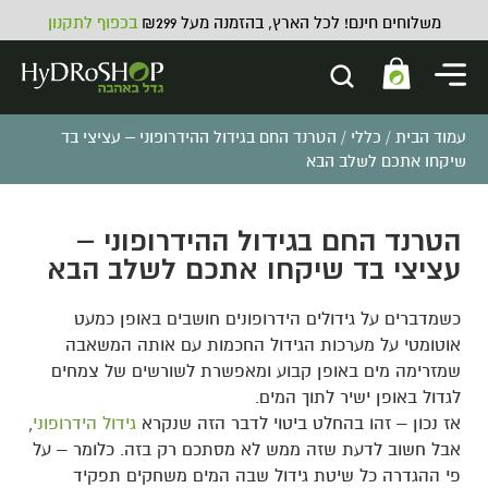
משלוחים חינם! לכל הארץ, בהזמנה מעל ₪299
בכפוף לתקנון
עמוד הבית
/
כללי
/ הטרנד החם בגידול ההידרופוני – עציצי בד
שיקחו אתכם לשלב הבא
הטרנד החם בגידול ההידרופוני –
עציצי בד שיקחו אתכם לשלב הבא
זרעים למרפסת וגינה
₪
8.00
ADD
+
כשמדברים על גידולים הידרופונים חושבים באופן כמעט
אוטומטי על מערכות הגידול החכמות עם אותה המשאבה
שמזרימה מים באופן קבוע ומאפשרת לשורשים של צמחים
לגדול באופן ישיר לתוך המים.
אז נכון – זהו בהחלט ביטוי לדבר הזה שנקרא
גידול הידרופוני
,
אבל חשוב לדעת שזה ממש לא מסתכם רק בזה. כלומר – על
פי ההגדרה כל שיטת גידול שבה המים משחקים תפקיד