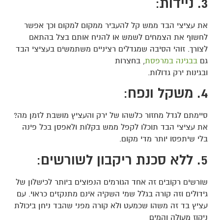
3. ניידות
:
את עציצי הבד ממש קל להעביר ממקום למקום וכך אפשר
לחשוף את הצמחים לשמש או להניח אותם בצל בהתאם
לצורך. זוהי הסיבה שמגדלים רציניים משתמשים בעציצי הבד
גם
בבגינה במרפסת
, בחצרות
ובגינות
ירק גדולות.
4. משקל ונפח
:
סיימתם לגדל מחזור כלשהו של ירק והעציץ מושבת לזמן מה?
את עציצי הבד תוכלו לקפל ממש בקלות ולאפסן בכל פינה
בלי שיתפסו יותר מדי מקום.
5. ללא סכנת ריקבון לשורשים
:
שורשים רקובים זה אחד הגורמים הנפוצים ביותר לכישלון של
גידולים וזה קורה בגלל שמי השקיה אינם מתנקזים כראוי. עם
עציץ בד זה משהו שכמעט ולא קורה מפני שהבד ניחן ביכולת
ניקוז מעולה והמים