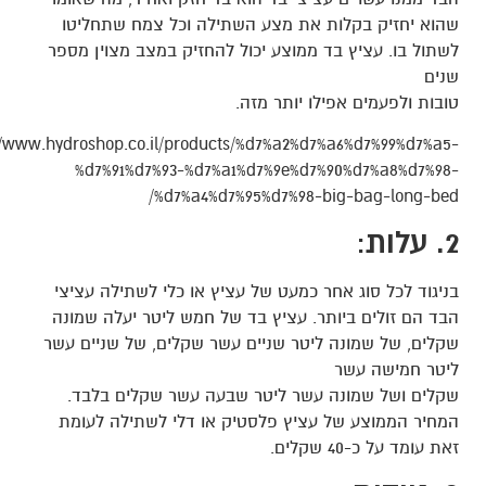
שהוא יחזיק בקלות את מצע השתילה וכל צמח שתחליטו
לשתול בו. עציץ בד ממוצע יכול להחזיק במצב מצוין מספר
שנים
טובות ולפעמים אפילו יותר מזה.
//www.hydroshop.co.il/products/%d7%a2%d7%a6%d7%99%d7%a5-
%d7%91%d7%93-%d7%a1%d7%9e%d7%90%d7%a8%d7%98-
%d7%a4%d7%95%d7%98-big-bag-long-bed/
2. עלות
:
בניגוד לכל סוג אחר כמעט של עציץ או כלי לשתילה עציצי
הבד הם זולים ביותר. עציץ בד של חמש ליטר יעלה שמונה
שקלים, של שמונה ליטר שניים עשר שקלים, של שניים עשר
ליטר חמישה עשר
שקלים ושל שמונה עשר ליטר שבעה עשר שקלים בלבד.
המחיר הממוצע של עציץ פלסטיק או דלי לשתילה לעומת
זאת עומד על כ-40 שקלים.