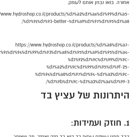
אחורה. בואו נבחן אותם לעומק.
//www.hydroshop.co.il/products/%d7%a2%d7%a6%d7%99%d7%a5-
%d7%91%d7%93-better-%d7%a9%d7%97%d7%95%d7%a8/
https://www.hydroshop.co.il/products/%d7%a8%d7%a7-
7%91%d7%94%d7%99%d7%93%d7%a8%d7%95%d7%a9%d7%95%d7%a4-
%d7%92%d7%9c%d7%99%d7%9c-
%d7%a2%d7%9c%d7%99%d7%95%d7%9f-25-
%d7%94%d7%a0%d7%97%d7%94-%d7%a2%d7%9c-
%d7%9b%d7%9c-%d7%a2%d7%a6%d7%99-3/
היתרונות של עציץ בד
1. חוזק ועמידות
:
הבד ממנו עשויים עציצי בד הוא בד חזק ואחיד, מה שאומר