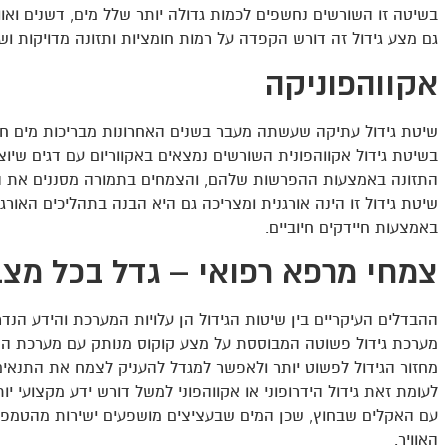
בשיטה זו השורשים נחשפים לכמות גדולה יותר שלל מים, דשנים ואו
גם מצע גידול זה דורש הקפדה על רמות חומציות ותזונה מדויקות ושי
אקווהפוניקה
שיטת גידול עתיקה שעשתה מעבר בשנים האחרונות מבריכות מים חיצונ
בשיטת גידול אקווהפונית השורשים נמצאים באקווריום עם דגים שי
התזונה באמצעות ההפרשות שלהם, והצמחים בתמורה מסננים את ה
שיטת גידול זו הינה אורגנית ומצריכה גם היא הבנה בתהליכים האור
באמצעות חיידקים חיוביים.
צמחי מרפא רפואי – גדל בכל מצב
ההבדלים העיקריים בין שיטות הגידול הן עלויות המערכת והידע הנדר
מערכת גידול פשוטה המבוססת על מצע קוקוס מנותק עם מערכת השקי
מחזור הגידול לפשוט יותר ולאפשר למגדל להעניק לצמח את התנאים
לעומת זאת גידול הידרופוני או אקווהפוני למשל דורש ידע מקצועי י
עם האקלים שבחוץ, שכן המים שבעציצים מושפעים ישירות מהטמפרטו
האוויר.