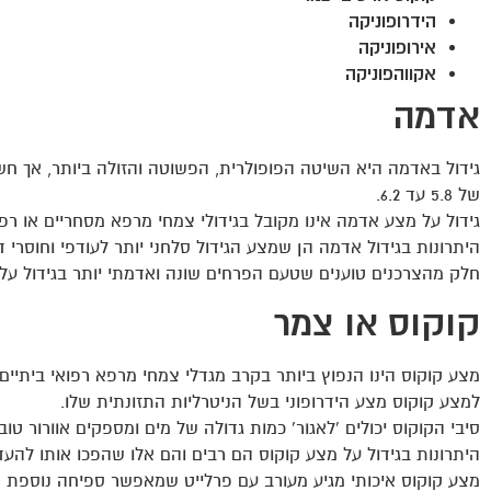
הידרופוניקה
אירופוניקה
אקווהפוניקה
אדמה
גידול באדמה היא השיטה הפופולרית, הפשוטה והזולה ביותר, אך חש
של 5.8 עד 6.2.
גידול על מצע אדמה אינו מקובל בגידולי צמחי מרפא מסחריים או רפוא
היתרונות בגידול אדמה הן שמצע הגידול סלחני יותר לעודפי וחוסרי די
חלק מהצרכנים טוענים שטעם הפרחים שונה ואדמתי יותר בגידול על
קוקוס או צמר
מצע קוקוס הינו הנפוץ ביותר בקרב מגדלי צמחי מרפא רפואי ביתיים ו
למצע קוקוס מצע הידרופוני בשל הניטרליות התזונתית שלו.
סיבי הקוקוס יכולים 'לאגור' כמות גדולה של מים ומספקים אוורור טו
היתרונות בגידול על מצע קוקוס הם רבים והם אלו שהפכו אותו להע
מצע קוקוס איכותי מגיע מעורב עם פרלייט שמאפשר ספיחה נוספת של 