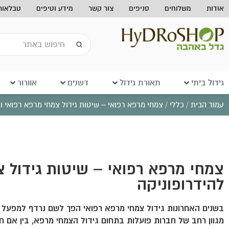
אודות
משלוחים
סניפים
צור קשר
מידע וטיפים
טבלאות 
גידול ביתי
תאורת גידול
דשנים
אוורור
עמוד הבית
/
כללי
/ צמחי מרפא רפואי – שיטות גידול צמחי מרפא רפואי ו
צמחי מרפא רפואי – שיטות גידול 
להידרופוניקה
בשנים האחרונות גידול צמחי מרפא רפואי הפך לשם נרדף למפעל ת
מגוון רחב של חברות פועלות בתחום גידול הצמחי מרפא, בין אם חו