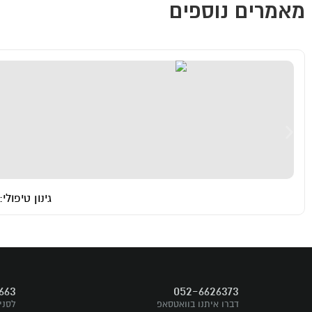
מאמרים נוספים
גינון טיפול
דברו איתנו
663
052-6626373
עקבו אחרינו
דברו איתנו בוואטסאפ
לסני