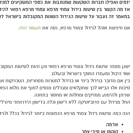
יזמים ואפילו חברות השקעות שמנתבות את כספי המשקיעים למניו
אז מה הקשר בין שיטות גידול צמחי מרפא צמחי מרפא רפואי להיד
במאמר זה נעבור על שיטות הגידול השונות המקובלות בישראל לצ
אם חיפשת אוהל לגידול צמחי מרפא, נסה את
העמוד הזה
.
ישנן מספר שיטות גידול צמחי מרפא רפואי והן זהות לשיטות המקוב
שווי היבול ומעמדו החוקי בישראל ובעולם.
בין אם מדובר בגידול ביתי או בגידול למטרות מסחריות, הטכניקות וש
סיבות אלו הביאו לכך שחקלאים ומגדלים מנסים למנף את מלוא הפוטנ
שניתן ולהימנע ממזיקים ומחלות או מחסור בתזונה.
החל מגידול עם פרוביוטיקה ללא דישון וכלה בדישון הידרופוני מינרלי
הנה כמה שיטות גידול צמחי מרפא הנפוצות ביותר לגידול בכלל ולגי
אדמה
קוקוס או סיבי צמר