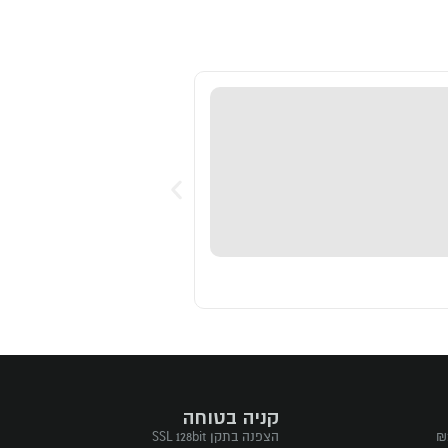
קניה בטוחה
הצפנה בתקן SSL 128bit