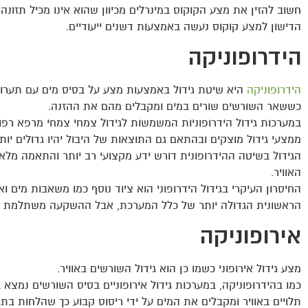
חשוב להזין את מצע הקוקוס במינרלים מכיוון שהוא אינו מכיל תזונה
הדישון למצע קוקוס נעשה באמצעות דשנים ייעודיים.
הידרופוניקה
הידרופוניקה
היא שיטת גידול באמצעות מצע על בסיס מים עם תערוב
כששאר השורשים שורים במים ומקבלים מהם את ההזנה.
במערכות גידול הידרופוניות המשמשות לגידול צמחי צמחי מרפא רפ
ממצעי גידול מוצקים ובהתאם גם התוצאות של היבול יהיו גדולים יותר
הגידול בשיטה ההידרופונית דורש ידע מקצועי רב יותר והתאמה מל
האוויר.
החיסרון העיקרי בגידול הידרופוני הוא ציוד נוסף כמו משאבות מים וא
הראשונית הגדולה יותר של כלל המערכת, אבל ההשקעה משתלמת ו
אירופוניקה
מצע גידול אירופוני כשמו כן הוא גידול השורשים באוויר.
כמו בהידרופוניקה, במערכות גידול אירופוניים בסיס השורשים נמצא
תלויים באוויר ומקבלים את המים על ידי ריסוס קבוע כך שהלחות בתוך ה