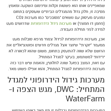
שמאפיינים אותו הוא פשטות וקלות ומינימום השקעה ומאמץ.
מסיבה זו, חלק גדול מהמגדלים הביתיים שעוסקים בתחום
נמנעים מעיסוק עם נושאים "מסובכים" כמו מערכות CO2
(פחמן דו חמצני) או
מערכות גידול הידרופוניות
שדרושים מעט
למידה לפני תחילת העבודה.
אכן, מערכות הידרופוניות לגידול צמחי מרפא סובלות מעט
ממעמד "יוקרתי" שיוצר אצל מגדלים חדשים ופוטנציאליים את
הרושם שלא שווה להתעסק בתחום, משום שהוא לכאורה לא
ידידותי למשתמש, בעיקר למגדל המתחיל.
עם זאת, המצב בפועל שונה לחלוטין, והאמת שיש דבר כזה
מערכות הידרופוניות למגדל המתחיל, והוא אפילו פשוט מאד.
מערכות גידול הידרופוני למגדל
המתחיל: DWC, מגש הצפה ו-
WaterFarm
המערכות ההידרופוניות נבדלות זו מזו מאד באופן השימוש