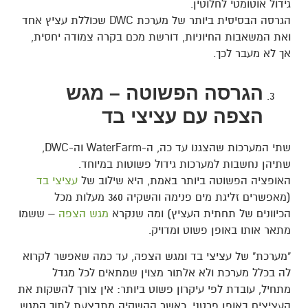
גידול אוטומטי לחלוטין.
הגרסה הבסיסית ביותר של מערכת DWC שכוללת עציץ אחד
ואת המשאבות החיוניות, דורשת מכם בקרה צמודה יחסית,
אך לא מעבר לכך.
הגרסה הפשוטה – מגש
הצפה עם עציצי בד
שתי המערכות שהצגנו עד כה, ה-WaterFarm וה-DWC,
שתיהן נחשבות למערכות גידול פשוטות במיוחד.
האופציה הפשוטה ביותר באמת, היא שילוב של
עציצי בד
(מאפשרים זליגת מים פנימה והשקיה 360 מעלות מכל
הכיוונים של תחתית העציץ) ומה שנקרא
מגש הצפה
– ששמו
מתאר אותו באופן פשוט ומדויק.
"מערכת" של עציצי בד ומגש הצפה, עד כמה שאפשר לקרוא
לה בכלל מערכת ולא אלתור מצוין שמתאים לכל מגדל
מתחיל, עובדת לפי עיקרון פשוט ביותר: אין צורך להשקות את
העציצים באופן פרטני, כאשר ההשקיה מתבצעת לתוך המגש