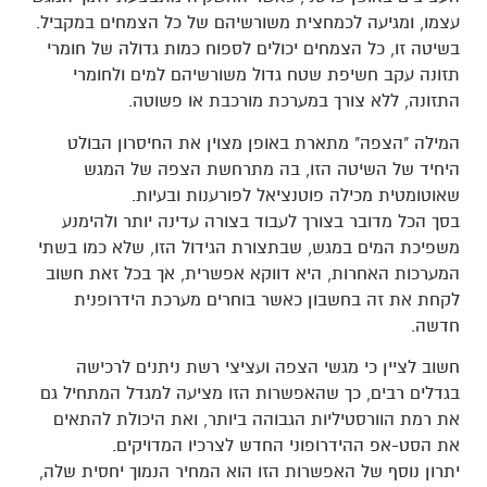
עצמו, ומגיעה לכמחצית משורשיהם של כל הצמחים במקביל.
בשיטה זו, כל הצמחים יכולים לספוח כמות גדולה של חומרי
תזונה עקב חשיפת שטח גדול משורשיהם למים ולחומרי
התזונה, ללא צורך במערכת מורכבת או פשוטה.
המילה "הצפה" מתארת באופן מצוין את החיסרון הבולט
היחיד של השיטה הזו, בה מתרחשת הצפה של המגש
שאוטומטית מכילה פוטנציאל לפורענות ובעיות.
בסך הכל מדובר בצורך לעבוד בצורה עדינה יותר ולהימנע
משפיכת המים במגש, שבתצורת הגידול הזו, שלא כמו בשתי
המערכות האחרות, היא דווקא אפשרית, אך בכל זאת חשוב
לקחת את זה בחשבון כאשר בוחרים מערכת הידרופנית
חדשה.
חשוב לציין כי מגשי הצפה ועציצי רשת ניתנים לרכישה
בגדלים רבים, כך שהאפשרות הזו מציעה למגדל המתחיל גם
את רמת הוורסטיליות הגבוהה ביותר, ואת היכולת להתאים
את הסט-אפ ההידרופוני החדש לצרכיו המדויקים.
יתרון נוסף של האפשרות הזו הוא המחיר הנמוך יחסית שלה,