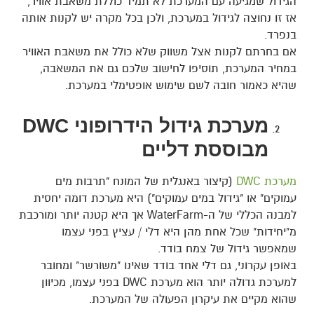
הגידול שמגיעה עם המערכת לא תמיד כוללת משאבת אוויר,
אז זו נחוצה לגידול במערכת, ולכן בכל מקרה יש לקנות אותה
בנפרד.
אם בחרתם לקנות אצל משווק שלא כולל את משאבת האוויר
במחיר המערכת, תוסיפו לחישוב שלכם גם את המשאבה,
שהיא כאמור חובה לשם שימוש אופטימלי במערכת.
מערכת גידול הידרופוני DWC
מבוססת דליים
מערכת DWC
(קיצור באנגלית של המונח "תרבות מים
עמוקים" או "גידול במים עמוקים") היא מערכת דומה יחסית
למבנה הכללי של ה-WaterFarm אך היא קטנה יותר ומורכבת
מ"יחידות" שכל אחת מהן היא דלי / עציץ בפני עצמו
שמאפשר גידול של צמח בודד.
באופן עקרוני, גם דלי אחד בודד שאינו "משורשר" ומחובר
למערכת גדולה יותר הוא מערכת DWC בפני עצמו, מכיוון
שהוא מקיים את עיקרון הפעולה של המערכת.