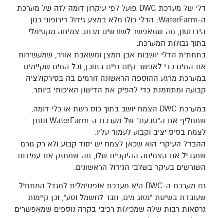
דלי של מערכת DWC פועל לפי עיקרון דומה לזה של מערכת
ה-WaterFarm: הדלי כולו מלא במצע גידול דירופוני כגון
הידרוטון, מה שמאפשר לשורשים מרחב צמיחה מקסימלי
בתוך גבולות המערכת.
בתחתית הדלי יושבות אבן חמצן ומשאבת אוויר, שמעשירות
את המים כדי לאפשר קיום חיים בתוכן, וכל המים שקיימים
במערכת מרגע ההוספה הראשונה זורמים בה בסירקולציה
קבועה ומתוזמנת כדי להפיק את הדישון האיכותי ביותר.
במערכת DWC הצמח יושב בתוך כוס רשת או כלי דומה,
שמחליף את ה"טבעת" של מערכת ה-WaterFarm ונותן
לצמח בסיס יציב וקבוע לעמוד עליו.
ההבדל העיקרי הוא שכאן לצמח יש יסוד קבוע ולא רק גורם
שמגביל את הצמיחה ההיקפית שלו, מה שמחזק את עמידות
השורשים בעיקר בשלבי הגידול הראשונים.
גם מערכת ה-DWC היא מערכת אופטימלית למגדל המתחיל
שעובדת בשיטת "מזוג מים, חבר לחשמל וסע", וכן קיימות
גרסאות רבות שלה שמכילות רכיבי בקרה נוספים שמאפשרים