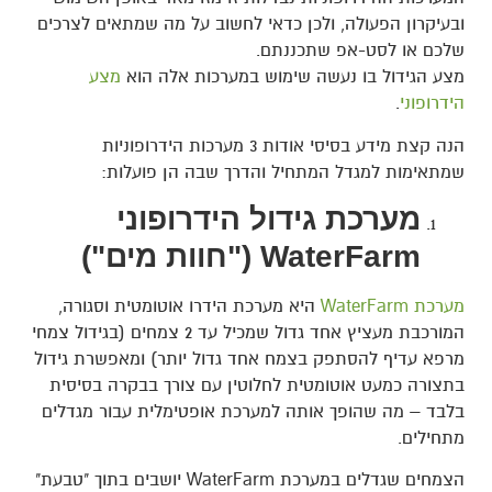
ובעיקרון הפעולה, ולכן כדאי לחשוב על מה שמתאים לצרכים
שלכם או לסט-אפ שתכננתם.
מצע הגידול בו נעשה שימוש במערכות אלה הוא
מצע
הידרופוני
.
הנה קצת מידע בסיסי אודות 3 מערכות הידרופוניות
שמתאימות למגדל המתחיל והדרך שבה הן פועלות:
מערכת גידול הידרופוני
WaterFarm ("חוות מים")
מערכת WaterFarm
היא מערכת הידרו אוטומטית וסגורה,
המורכבת מעציץ אחד גדול שמכיל עד 2 צמחים (בגידול צמחי
מרפא עדיף להסתפק בצמח אחד גדול יותר) ומאפשרת גידול
בתצורה כמעט אוטומטית לחלוטין עם צורך בבקרה בסיסית
בלבד – מה שהופך אותה למערכת אופטימלית עבור מגדלים
מתחילים.
הצמחים שגדלים במערכת WaterFarm יושבים בתוך "טבעת"