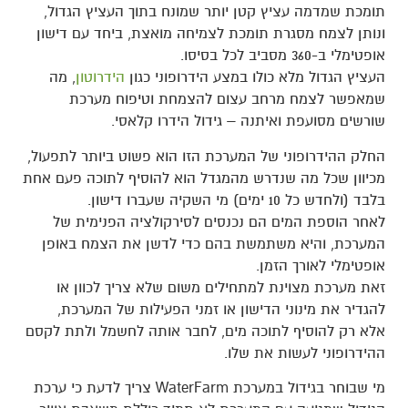
תומכת שמדמה עציץ קטן יותר שמונח בתוך העציץ הגדול,
ונותן לצמח מסגרת תומכת לצמיחה מואצת, ביחד עם דישון
אופטימלי ב-360 מסביב לכל בסיסו.
העציץ הגדול מלא כולו במצע הידרופוני כגון
הידרוטון
, מה
שמאפשר לצמח מרחב עצום להצמחת וטיפוח מערכת
שורשים מסועפת ואיתנה – גידול הידרו קלאסי.
החלק ההידרופוני של המערכת הזו הוא פשוט ביותר לתפעול,
מכיוון שכל מה שנדרש מהמגדל הוא להוסיף לתוכה פעם אחת
בלבד (ולחדש כל 10 ימים) מי השקיה שעברו דישון.
לאחר הוספת המים הם נכנסים לסירקולציה הפנימית של
המערכת, והיא משתמשת בהם כדי לדשן את הצמח באופן
אופטימלי לאורך הזמן.
זאת מערכת מצוינת למתחילים משום שלא צריך לכוון או
להגדיר את מינוני הדישון או זמני הפעילות של המערכת,
אלא רק להוסיף לתוכה מים, לחבר אותה לחשמל ולתת לקסם
ההידרופוני לעשות את שלו.
מי שבוחר בגידול במערכת WaterFarm צריך לדעת כי ערכת