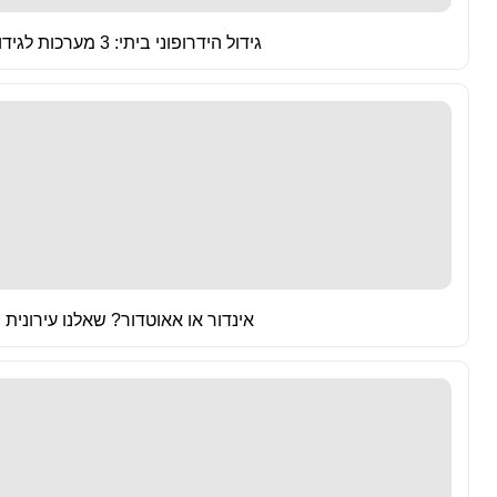
גידול הידרופוני ביתי: 3 מערכות לגידול הידרו למגדל המתחיל
אינדור או אאוטדור? שאלנו עירונית ו