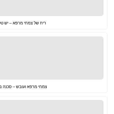
ריח של צמחי מרפא – יש טע
צמחי מרפא ועובש – סכנה ב