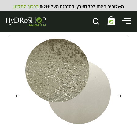
משלוחים חינם! לכל הארץ, בהזמנה מעל ₪299
בכפוף לתקנון
קופסת אחסון CVAULT - CVAULT
Large 0.950L
119.00
₪
ADD
+