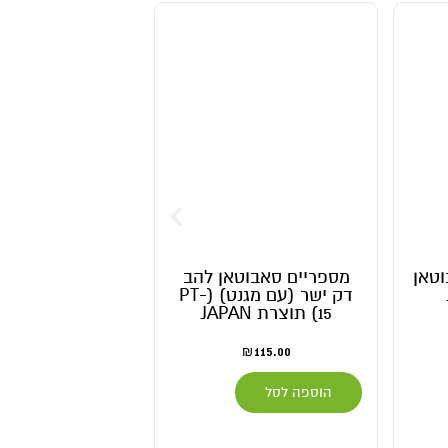
טאן להב
שקית לחות BOVEDA 58%
דק ישר (עם מגנט) (PT-
e Set
139.00
–
7.00
₪
₪
00
בחר אפשרויות
הוספה לס