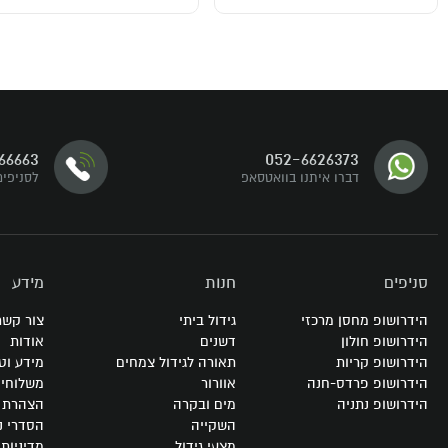
דברו איתנו
66663
052-6626373
עקבו אחרינו
דברו איתנו בוואטסאפ
לסניפים
סניפים
חנות
מידע
הידרושופ מחסן מרכזי
גידול ביתי
צור קשר
הידרושופ חולון
דשנים
אודות
הידרושופ קריות
תאורה לגידול צמחים
מידע וט
הידרושופ פרדס-חנה
אוורור
משלוחי
הידרושופ נתניה
מים ובקרה
הצהרת נ
השקייה
הסדרי נ
מצעי גידול
מדיניות