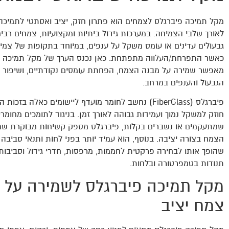
מקל תמיכה פיברגלס לצמחים הוא פתרון חזק, יציב ואסתטי לתמיכ
לאורך שלבי הצמיחה. במערכות גידול ביתיות ומקצועיות, צמחים רב
גבעולים עדינים או עומס משקל על ענפים, במיוחד בתקופות של צמי
כאשר התפרחת/העלווה מתפתחת. כאן נכנס הערך של מקל תמיכה אי
מאפשר שמירה על מבנה הצמח, הפחתת עומסים נקודתיים, ושיפור ה
הגבעול והענפים במרחב.
פיברגלס (FiberGlass) נחשב לחומר מועדף ליישומים כאלה בזכות
חוזק למשקל נמוך ועמידות גבוהה לאורך זמן. בניגוד לתומכים מחומרי
שמתעקמים או נשברים בקלות, פיברגלס מספק קשיחות מבוקרת ש
הצמח בצורה יציבה. בנוסף, הוא עמיד יותר בפני לחות ותנאי סביבה
שהופך אותו לבחירה פרקטית לחממות, מרפסות, חדרי גידול וסביבות
תנודות בטמפרטורה ובלחות.
מקל תמיכה פיברגלס לשמירה על 
צמח יציב