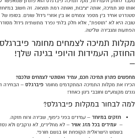
מעבר לחוזק ולעמידות, מקל תמיכה פיברגלס הוא פתרון שמאפשר ע
אותו סוג תמיכה, אותה יציבות, ואותה רמת תוצאה. זה חשוב במיוחד
סטנדרט אחיד בין מספר צמחים או בין אזורי גידול שונים. בסופו של 
טובה היא לא “תוספת”, אלא חלק בלתי נפרד מתשתית גידול מסוד
הפתעות ומגבירה שליטה.
מקלות תמיכה לצמחים מחומר פיברגלס 
החוזק, העמידות והיופי בגינה שלך!
–
מחפשים פתרון תמיכה חכם, עמיד ואסתטי לצמחים שלכם?
הכירו את מקלות התמיכה המתקדמים מחומר
פיברגלס
– הבחירה ה
גננים מקצועיים וחובבי גינון כאחד!
למה לבחור במקלות פיברגלס?
חזקים במיוחד
– עמידים בפני כיפוף, שבירה ורוח חזקה.
–
עמידים בכל מזג אוויר
– לא מחלידים, לא נרקבים ולא נסד
בשמש הישראלית הקופחת או בגשם חורפי.