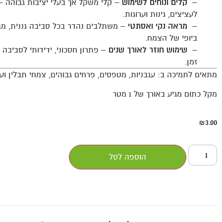
–
קלים ונוחים לשימוש
– קלי משקל אך בעלי יציבות גבוהה – 
לעציצים, גינות וערוגות.
–
מראה נקי ואסתטי
– משתלבים נהדר בכל סביבה גננית, מב
ביופי של הצמח.
–
שימוש חוזר לאורך שנים
– פתרון חסכוני, ידידותי לסביבה 
זמן.
מתאים לתמיכה ב: עגבניות, מטפסים, פרחים גבוהים, צמחי תבלין ועו
מקל כתום מגיע באורך של 1 מטר
3.00
₪
הוספה לסל