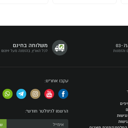
03-71
משלוחה בחינם
 והזמנות
לכל הארץ, בהזמנה מעל ₪299
עקבו אחרינו:
יפים
ם
הרשמו לניוזלטר חודשי:
גישות
גישות
ש
 החלפת\החזרת מוצרים