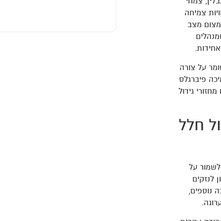
לין, צמחי
ויות צמיחה
צמצום מצב
מנהלים
אחידות.
מר על צורה
יכה פיברגלס
חזורי גידול
ול חלל
לשמור על
 לנזקים
 נוספים,
רוגה.