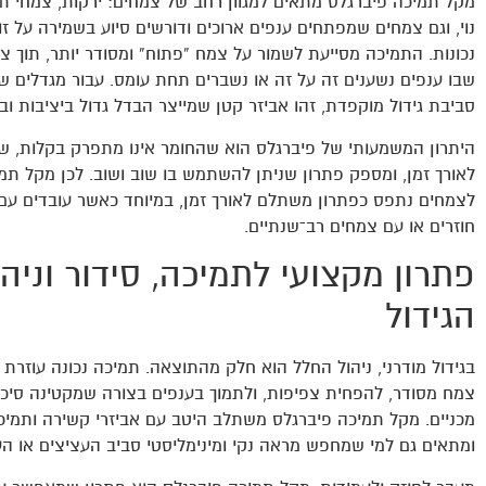
מקל תמיכה פיברגלס מתאים למגוון רחב של צמחים: ירקות, צמחי תב
נוי, וגם צמחים שמפתחים ענפים ארוכים ודורשים סיוע בשמירה על זו
נכונות. התמיכה מסייעת לשמור על צמח “פתוח” ומסודר יותר, תוך 
שבו ענפים נשענים זה על זה או נשברים תחת עומס. עבור מגדלים ש
סביבת גידול מוקפדת, זהו אביזר קטן שמייצר הבדל גדול ביציבות וב
היתרון המשמעותי של פיברגלס הוא שהחומר אינו מתפרק בקלות, שו
לאורך זמן, ומספק פתרון שניתן להשתמש בו שוב ושוב. לכן מקל תמ
לצמחים נתפס כפתרון משתלם לאורך זמן, במיוחד כאשר עובדים עם מ
חוזרים או עם צמחים רב־שנתיים.
פתרון מקצועי לתמיכה, סידור וניה
הגידול
בגידול מודרני, ניהול החלל הוא חלק מהתוצאה. תמיכה נכונה עוזרת 
צמח מסודר, להפחית צפיפות, ולתמוך בענפים בצורה שמקטינה סיכון
מכניים. מקל תמיכה פיברגלס משתלב היטב עם אביזרי קשירה ותמיכה
ומתאים גם למי שמחפש מראה נקי ומינימליסטי סביב העציצים או הע