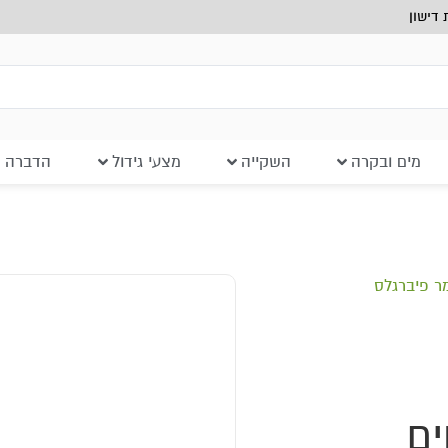
דישון
מים ובקרה
השקייה
מצעי גידול
הדברה ב
ר פיברגלס
ים