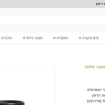
דישון
מים ובקרה
השקייה
מצעי גידול
הדברה ב
ר AirPot
ר השורשים
חת הדשן
לצמח משתפרת דבר שגורם לצמיחה ופריחה איכותית במיוחד. AirPot (איירפוט)