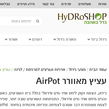
אודות
משלוחים
סניפים
צור קשר
מידע וטיפים
טבלאות 
גידול ביתי
תאורת גידול
דשנים
אוורור
עמוד הבית
/
מצעי גידול
/
אדניות ועציצים למרפסת / לגינה
/ עציץ מאוור
עציץ מאוורר AirPot
כידוע, הצמח זקוק ליחס אויר-מים אידאלי בחלל בית השורשים, כאש
נהנים מיחס אויר-מים אידאלי, התפתחות השורשים טובה יותר, ספי