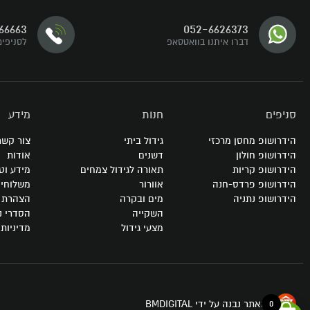
דברו איתנו
66663
052-6626373
עקבו אחרינו
דברו איתנו בוואטסאפ
לסניפים
סניפים
חנות
מידע
הידרושופ מחסן מרכזי
גידול ביתי
צור קשר
הידרושופ חולון
דשנים
אודות
הידרושופ קריות
תאורה לגידול צמחים
מידע וט
הידרושופ פרדס-חנה
אוורור
משלוחי
הידרושופ נתניה
מים ובקרה
הצהרת נ
השקייה
הסדרי נ
מצעי גידול
מדיניות
האתר נבנה על ידי BMDIGITAL
0