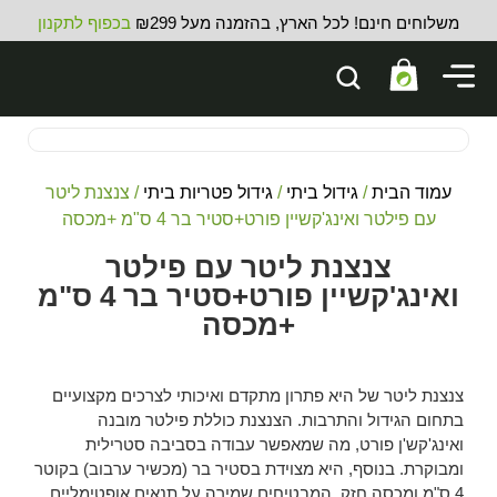
משלוחים חינם! לכל הארץ, בהזמנה מעל ₪299
בכפוף לתקנון
עמוד הבית
/
גידול ביתי
/
גידול פטריות ביתי
/ צנצנת ליטר
עם פילטר ואינג'קשיין פורט+סטיר בר 4 ס"מ +מכסה
צנצנת ליטר עם פילטר
ואינג'קשיין פורט+סטיר בר 4 ס"מ
+מכסה
צנצנת ליטר של היא פתרון מתקדם ואיכותי לצרכים מקצועיים
בתחום הגידול והתרבות. הצנצנת כוללת פילטר מובנה
ואינג'קש'ן פורט, מה שמאפשר עבודה בסביבה סטרילית
ומבוקרת. בנוסף, היא מצוידת בסטיר בר (מכשיר ערבוב) בקוטר
4 ס"מ ומכסה חזק, המבטיחים שמירה על תנאים אופטימליים