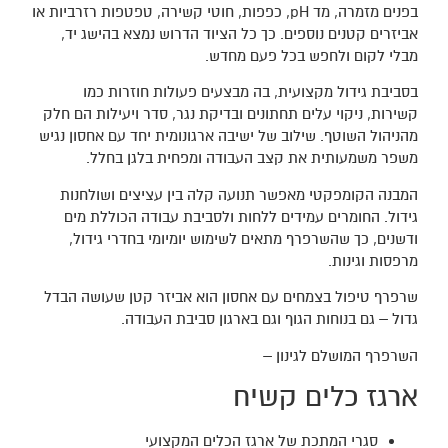
בפנים מזמרה, מד pH, כפפות, חוטי קשירה, טפטפות רזרביות או
אביזרים קטנים נוספים. כך כל הציוד הדרוש נמצא בהישג יד,
מבלי לקום ולחפש בכל פעם מחדש.
בסביבת גידול מקצועית, בה מבצעים פעולות חוזרות כמו
קשירות, ניקוי עלים תחתונים ובדיקת נגר, סדר ויעילות הם חלק
מהניהול השוטף. שילוב של ישיבה ארגונומית יחד עם אחסון נגיש
משפר משמעותית את קצב העבודה ומפחית בלגן בחלל.
המבנה הקומפקטי מאפשר תנועה קלה בין עציצים ושולחנות
גידול. החומרים עמידים ללחות ולסביבת עבודה הכוללת מים
ודשנים, כך שהשרפרף מתאים לשימוש יומיומי בחדרי גידול,
מרפסות וגינות.
שרפרף טיפול בצמחים עם אחסון הוא אביזר קטן שעושה הבדל
גדול – גם בנוחות הגוף וגם בארגון סביבת העבודה.
השרפרף המושלם לגינון –
ארגז כלים קשיח
סגרי המתכת של ארגז הכלים המקצועי