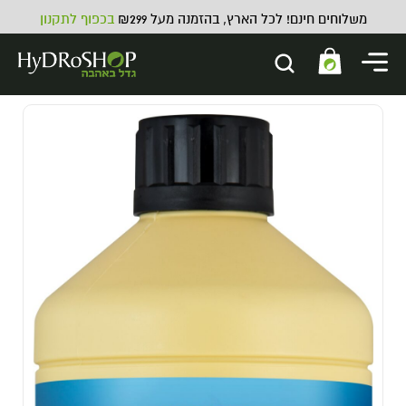
משלוחים חינם! לכל הארץ, בהזמנה מעל ₪299
בכפוף לתקנון
מצמד 25 מ"מ דו-כיווני ישר
13.00
₪
ADD
+