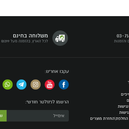
03-71
משלוחה בחינם
 והזמנות
לכל הארץ, בהזמנה מעל ₪299
עקבו אחרינו:
יפים
ם
הרשמו לניוזלטר חודשי:
גישות
גישות
ש
 החלפת\החזרת מוצרים