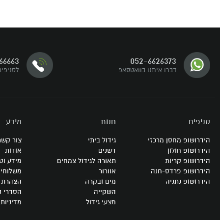
דברו איתנו
66663
052-6626373
עקבו אחרינו
דברו איתנו בוואטסאפ
לסניפים
סניפים
חנות
מידע
הידרושופ מחסן מרכזי
גידול ביתי
צור קשר
הידרושופ חולון
דשנים
אודות
הידרושופ קריות
תאורה לגידול צמחים
מידע וט
הידרושופ פרדס-חנה
אוורור
משלוחי
הידרושופ נתניה
מים ובקרה
הצהרת נ
השקייה
הסדרי נ
מצעי גידול
מדיניות