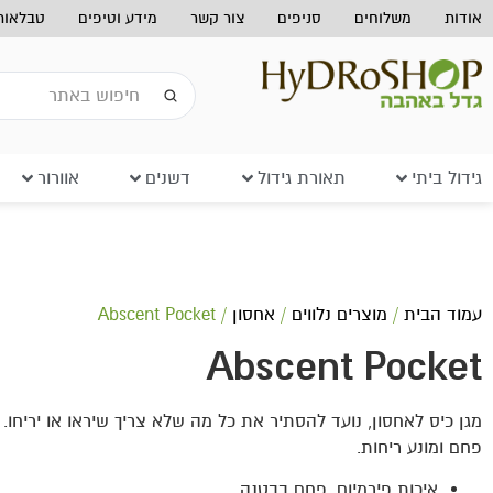
אודות
משלוחים
סניפים
צור קשר
מידע וטיפים
טבלאות 
גידול ביתי
תאורת גידול
דשנים
אוורור
עמוד הבית
/
מוצרים נלווים
/
אחסון
/ Abscent Pocket
Abscent Pocket
מגן כיס לאחסון, נועד להסתיר את כל מה שלא צריך שיראו או יריחו. 
פחם ומונע ריחות.
איכות פירמיום. פחם בבטנה.