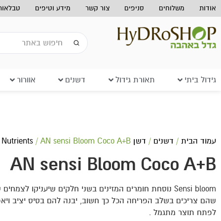
אודות
משלוחים
סניפים
צור קשר
מידע וטיפים
טבלאות 
גידול ביתי
תאורת גידול
דשנים
אוורור
עמוד הבית
/
דשנים
/
דשן Advanced Nutrients
/ AN sensi Bloom Coco A+B
AN sensi Bloom Coco A+B
Sensi bloom נוסחת חומרים המזינים בשני חלקים שיעניקו לצמח
שהם צריכים בשלב הפריחה הכל כך חשוב, יבנה להם בסיס יציב ויא
לפתח תוצר מתגמל .