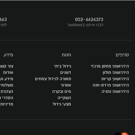
דברו איתנו
663
052-6626373
עקבו אחרינו
דברו איתנו בוואטסאפ
לסני
סניפים
חנות
מידע
הידרושופ מחסן מרכזי
גידול ביתי
צור קשר
הידרושופ חולון
דשנים
אודות
הידרושופ קריות
תאורה לגידול צמחים
מידע וט
הידרושופ פרדס-חנה
אוורור
משלוחי
הידרושופ נתניה
מים ובקרה
הצהרת נ
השקייה
הסדרי נ
מצעי גידול
מדיניות