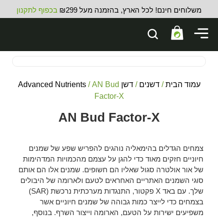
משלוחים חינם! לכל הארץ, בהזמנה מעל ₪299
בכפוף לתקנון
עמוד הבית
/
דשנים
/
דשן Advanced Nutrients
/ AN Bud
Factor-X
AN Bud Factor-X
PUFFIZ screw-top jar UV - flat -
200 מ''ל
30.00
₪
ADD
+
צמחים הגדלים בהימאליה נוהגים להפריש שפע של שמנים
חיוניים חזקים מאוד כדי להגן על עצמם מהכמויות המדהימות
של אור אולטרה סגול שאליו הם חשופים. שמנים אלו הם אותם
סוגי השמנים האתריים האחראים לטעם ולארומה של היבולים
שלך. עם באד X פקטור, התנגדות מערכתית נרכשת (SAR)
בצמחים כדי לייצר כמות גבוהה של שמנים חיוניים אשר
משפיעים ישירות על הטעם, הארומה וייצור השרף. בנוסף,