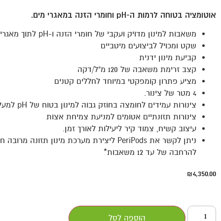
אוטומציה בטוחה לרמות ה-pH וחומרי הזנה במאגרי מים.
משאבות למינון מדויק ועקבי של חומרי הזנה ו-pH לתוך מאגרים
שקט ומכויל לביצועים מיטביים
קביעת מינון ידנית
קצב זרימת משאבה של 120 מ"ל/דקה
מציע פתרון קומפקטי במיוחד לחללים קטנים
4 מטר של צינור.
צינורות עמידים לחומצה בחוזק גבוה למינון בטוח של pH למעלה או למטה.
צינורות תזונתיים אטומים למניעת צמיחת אצות
עיצוב קשיח, צמוד קיר ליעילות לאורך זמן.
ניתן לקשר את PeriPods ליצירת מערכת מינון תזונה מ
להרחבה של עד 12 משאבות*
4,350.00
₪
הוספה לסל