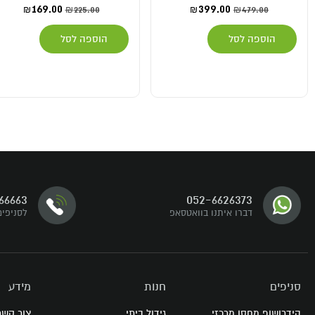
169.00
399.00
225.00
479.00
₪
₪
₪
₪
הוספה לסל
הוספה לסל
דברו איתנו
66663
052-6626373
עקבו אחרינו
דברו איתנו בוואטסאפ
לסניפים
סניפים
חנות
מידע
הידרושופ מחסן מרכזי
גידול ביתי
צור קשר