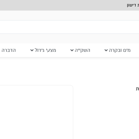
דישון
מים ובקרה
השקייה
מצעי גידול
הדברה ב
ת