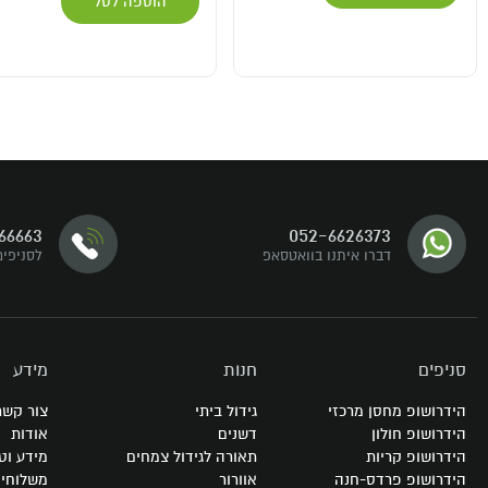
הוספה לסל
דברו איתנו
66663
052-6626373
עקבו אחרינו
דברו איתנו בוואטסאפ
לסניפים
סניפים
חנות
מידע
הידרושופ מחסן מרכזי
גידול ביתי
צור קשר
הידרושופ חולון
דשנים
אודות
הידרושופ קריות
תאורה לגידול צמחים
מידע וט
הידרושופ פרדס-חנה
אוורור
משלוחי