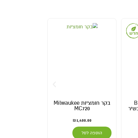
B
בקר חומציות Milwaukee
מד חומצ
Monito מכשיר
MC720
pH80
199.00
1,400.00
₪
₪
הוספה לסל
הוספה לסל