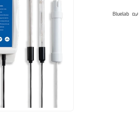
מעקב ואוטומציה של מינון חומרי הזנה ו-pH במאגרים, בשילוב עם Bluelab