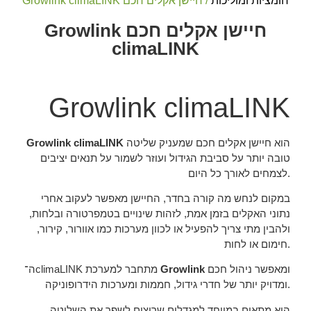
חומציות ומוליכות
/ חיישן אקלים חכם Growlink climaLINK
חיישן אקלים חכם Growlink
climaLINK
Growlink climaLINK
הוא חיישן אקלים חכם שמעניק שליטה
Growlink climaLINK
טובה יותר על סביבת הגידול ועוזר לשמור על תנאים יציבים
לצמחים לאורך כל היום.
במקום לנחש מה קורה בחדר, החיישן מאפשר לעקוב אחרי
נתוני האקלים בזמן אמת, לזהות שינויים בטמפרטורה ובלחות,
ולהבין מתי צריך להפעיל או לכוון מערכות כמו אוורור, קירור,
חימום או לחות.
ומאפשר ניהול חכם
Growlink
ה־climaLINK מתחבר למערכת
ומדויק יותר של חדרי גידול, חממות ומערכות הידרופוניקה.
הוא מתאים במיוחד למגדלים שרוצים לשפר את השליטה