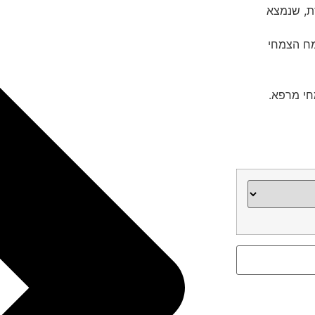
וכזת, שנמצא
 ה- pH של הדשן בצמח הצמחי
חי מרפא.