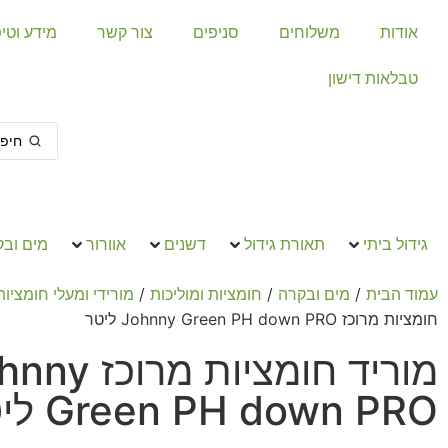
אודות
משלוחים
סניפים
צור קשר
מידע וטי
טבלאות דישון
גידול ביתי
תאורת גידול
דשנים
אוורור
מים וב
/
/
/
עמוד הבית
מים ובקרה
חומציות ומוליכות
מורידי ומעלי חומציות
חומציות מרוכז Johnny Green PH down PRO ליטר
מוריד חומציות מרו
Green PH down PRO ליטר