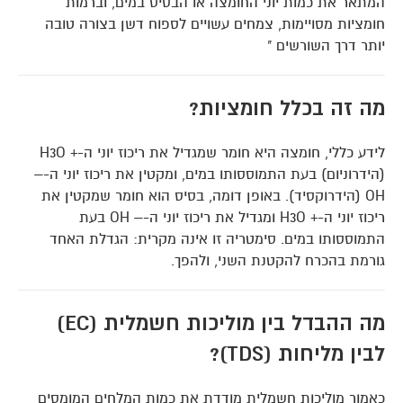
המתאר את כמות יוני החומצה או הבסיס במים, וברמות
חומציות מסויימות, צמחים עשויים לספוח דשן בצורה טובה
יותר דרך השורשים "
מה זה בכלל חומציות?
לידע כללי, חומצה היא חומר שמגדיל את ריכוז יוני ה-+ H3O
(הידרוניום) בעת התמוססותו במים, ומקטין את ריכוז יוני ה-–
OH (הידרוקסיד). באופן דומה, בסיס הוא חומר שמקטין את
ריכוז יוני ה-+ H3O ומגדיל את ריכוז יוני ה-– OH בעת
התמוססותו במים. סימטריה זו אינה מקרית: הגדלת האחד
גורמת בהכרח להקטנת השני, ולהפך.
מה ההבדל בין מוליכות חשמלית (EC)
לבין מליחות (TDS)?
כאמור מוליכות חשמלית מודדת את כמות המלחים המומסים