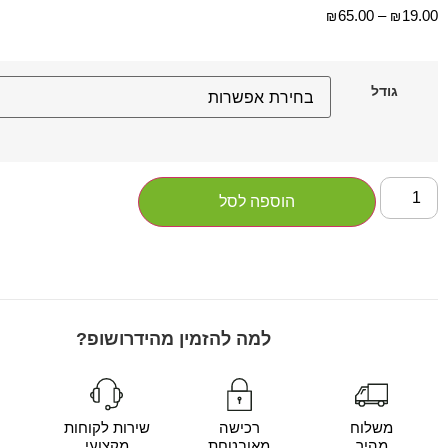
65.00
–
19.00
₪
₪
גודל
הוספה לסל
למה להזמין מהידרושופ?
משלוח
רכישה
שירות לקוחות
מהיר
מאובטחת
מקצועי