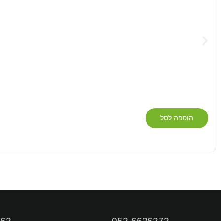
הוספה לסל
דברו איתנו
663
052-6626373