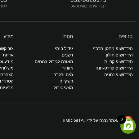
עקבו אחרינו
דברו איתנו בוואטסאפ
לסני
סניפים
חנות
מידע
הידרושופ מחסן מרכזי
גידול ביתי
צור קשר
הידרושופ חולון
דשנים
אודות
הידרושופ קריות
תאורה לגידול צמחים
מידע וט
הידרושופ פרדס-חנה
אוורור
משלוחי
הידרושופ נתניה
מים ובקרה
הצהרת נ
השקייה
הסדרי נ
מצעי גידול
מדיניות
0
האתר נבנה על ידי BMDIGITAL