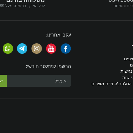
פים והזמנות
לכל הארץ, בהזמנה מעל ₪299
עקבו אחרינו:
יפים
ם
הרשמו לניוזלטר חודשי:
גישות
גישות
ש
 החלפת\החזרת מוצרים