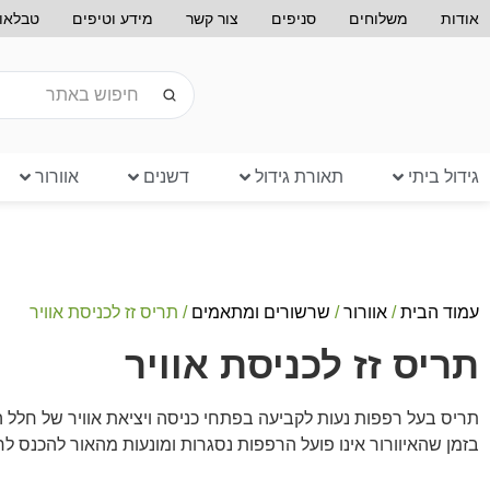
אודות
משלוחים
סניפים
צור קשר
מידע וטיפים
טבלאות
גידול ביתי
תאורת גידול
דשנים
אוורור
עמוד הבית
/
אוורור
/
שרשורים ומתאמים
/ תריס זז לכניסת אוויר
תריס זז לכניסת אוויר
תריס בעל רפפות נעות לקביעה בפתחי כניסה ויציאת אוויר של חלל הג
בזמן שהאיוורור אינו פועל הרפפות נסגרות ומונעות מהאור להכנס לח