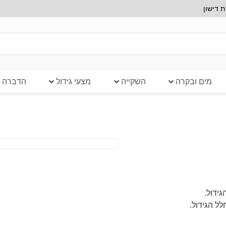
 דישון
מים ובקרה
השקייה
מצעי גידול
הדברה ב
ידול.
לל הגידול.